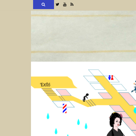
検
Twitter
YouTube
RSS
索
コ
ン
テ
ン
ツ
へ
ス
キ
ッ
プ