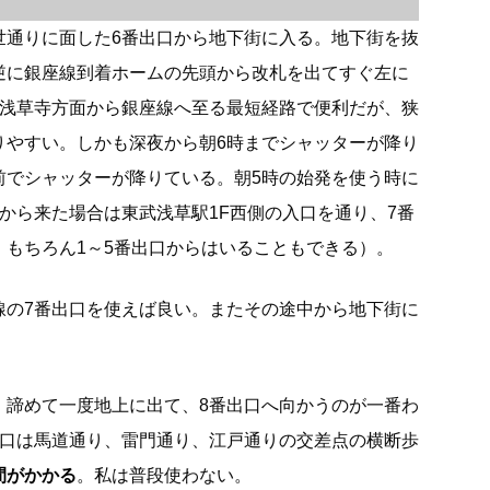
世通りに面した6番出口から地下街に入る。地下街を抜
逆に銀座線到着ホームの先頭から改札を出てすぐ左に
は浅草寺方面から銀座線へ至る最短経路で便利だが、狭
りやすい。しかも深夜から朝6時までシャッターが降り
前でシャッターが降りている。朝5時の始発を使う時に
から来た場合は東武浅草駅1F西側の入口を通り、7番
。もちろん1～5番出口からはいることもできる）。
線の7番出口を使えば良い。またその途中から地下街に
、諦めて一度地上に出て、8番出口へ向かうのが一番わ
出口は馬道通り、雷門通り、江戸通りの交差点の横断歩
間がかかる
。私は普段使わない。