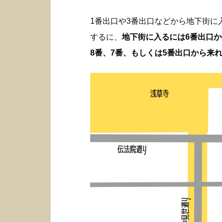
1番出口や3番出口などから地下街
するに、
地下街に入るには6番出口
8番、7番、もしくは5番出口から来