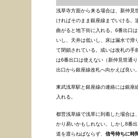
浅草寺方面から来る場合は、新仲見
ければそのまま銀座線までいける。
曲がると地下街に入れる。6番出口
いし、天井は低いし、床は漏水で滑
て閉鎖されている。或いは改札の手
は6番出口は使えない（新仲見世通り
出口から銀座線改札へ向かえば良い
東武浅草駅と銀座線の連絡には銀座
入れる。
都営浅草線で浅草に到着した場合は
かり易いかもしれない。しかし8番
道を渡らねばならず、
信号待ちに時