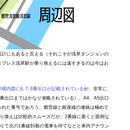
設計にもあると言える（それこそが浅草ダンジョンの
スプレス浅草駅が乗り換えるには遠すぎるのは今はお
内図に6, 7, 8番出口が記載されている
が、非常に
番出口まではかなり省略されている）。A4、A5出口
られた番号であろう。都営線と銀座線の連絡は極めて
乗り換えは比較的スムーズだが、2番線に着くと面倒な
降りて次の1番線到着の電車を待てなどと車内アナウン