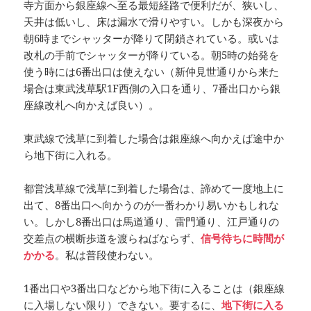
寺方面から銀座線へ至る最短経路で便利だが、狭いし、
天井は低いし、床は漏水で滑りやすい。しかも深夜から
朝6時までシャッターが降りて閉鎖されている。或いは
改札の手前でシャッターが降りている。朝5時の始発を
使う時には6番出口は使えない（新仲見世通りから来た
場合は東武浅草駅1F西側の入口を通り、7番出口から銀
座線改札へ向かえば良い）。
東武線で浅草に到着した場合は銀座線へ向かえば途中か
ら地下街に入れる。
都営浅草線で浅草に到着した場合は、諦めて一度地上に
出て、8番出口へ向かうのが一番わかり易いかもしれな
い。しかし8番出口は馬道通り、雷門通り、江戸通りの
交差点の横断歩道を渡らねばならず、
信号待ちに時間が
かかる
。私は普段使わない。
1番出口や3番出口などから地下街に入ることは（銀座線
に入場しない限り）できない。要するに、
地下街に入る