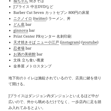
福ちゃん
焼きそば
Jプライス 中古DVDなど
Barber Cut Seven カットセブン 800円の床屋
ニクノイロ
(
twitter
) ラーメン、丼
どん底
bar
ginnova
bar
Print Center PRセンター 名刺印刷
天才焼きそば ニュー小江戸
(
instagram
) (
youtube
)
忍者場
bar
お酒の美術館
bar
文殊 立ち食い蕎麦
金券屋 メトロスタンプ
地下街のトイレは施錠されているので、店員に鍵を借り
て開ける。
Jプライスはダンジョン内ダンジョンといえるほど中が
広いので、外から眺めるだけでなく、一歩店内に足を踏
み入れてみるとよい。