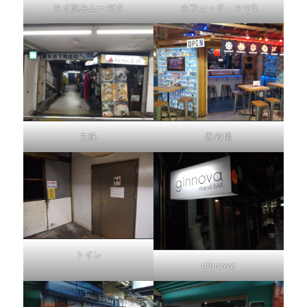
タイ飲みムーガタ
カフェ・ド・ママ3
文殊
忍者場
トイレ
ginnova