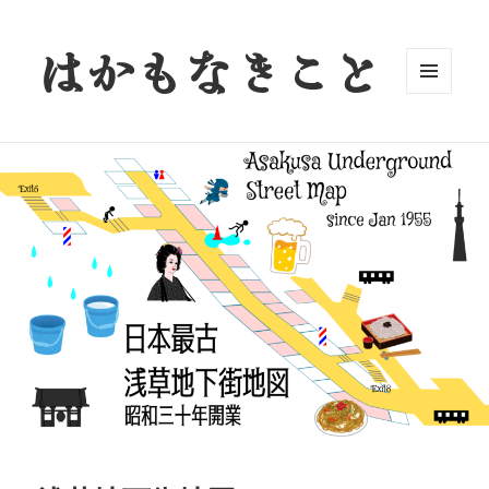
はかもなきこと
メニュ
ーとウ
ィジェ
ット