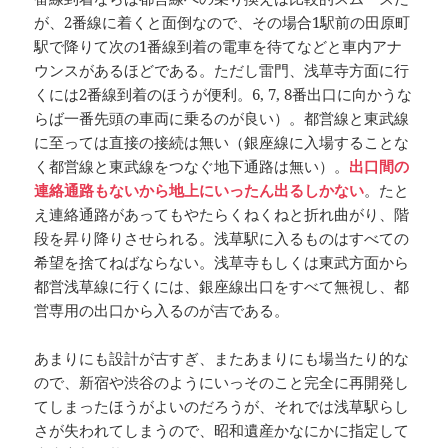
が、2番線に着くと面倒なので、その場合1駅前の田原町
駅で降りて次の1番線到着の電車を待てなどと車内アナ
ウンスがあるほどである。ただし雷門、浅草寺方面に行
くには2番線到着のほうが便利。6, 7, 8番出口に向かうな
らば一番先頭の車両に乗るのが良い）。都営線と東武線
に至っては直接の接続は無い（銀座線に入場することな
く都営線と東武線をつなぐ地下通路は無い）。
出口間の
連絡通路もないから地上にいったん出るしかない
。たと
え連絡通路があってもやたらくねくねと折れ曲がり、階
段を昇り降りさせられる。浅草駅に入るものはすべての
希望を捨てねばならない。浅草寺もしくは東武方面から
都営浅草線に行くには、銀座線出口をすべて無視し、都
営専用の出口から入るのが吉である。
あまりにも設計が古すぎ、またあまりにも場当たり的な
ので、新宿や渋谷のようにいっそのこと完全に再開発し
てしまったほうがよいのだろうが、それでは浅草駅らし
さが失われてしまうので、昭和遺産かなにかに指定して