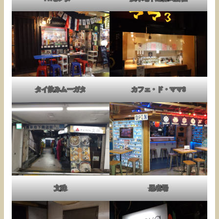
タイ飲みムーガタ
カフェ・ド・ママ3
文殊
忍者場