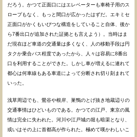
だろう。かつて正面口にはエレベーターも車椅子用のス
ロープもなく、もっと間口が広かったはずだ。エキミセ
正面口がかくもいびつな構造をしていること自体、後か
ら7番出口が追加された証拠とも言えよう）。当時はま
だ現在ほど車道の交通量は多くなく、人の移動手段は円
タクか乗合バス程度であったから、人々は容易に8番出
口を利用することができた。しかし車が増えるに連れて
都心は何車線もある車道によって分断され切り刻まれて
いった。
浅草周辺でも、鶯谷や根岸、巣鴨のとげ抜き地蔵辺りの
交通事情はひどいものである。かつての江戸、東京の風
情は完全に失われた。河川や江戸城の堀も暗渠となり、
或いはその上に首都高が作られた。極めて嘆かわしいこ