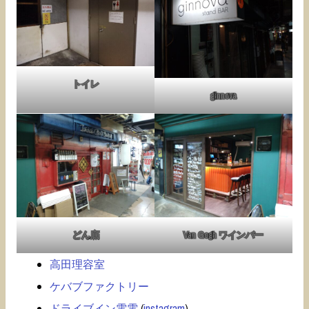
トイレ
ginnova
どん底
Van Gogh ワインバー
高田理容室
ケバブファクトリー
ドライブイン電電
(
instagram
)