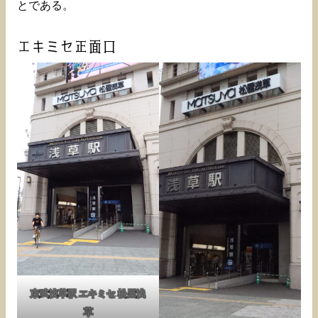
とである。
エキミセ正面口
東武浅草駅 エキミセ 松屋浅
草