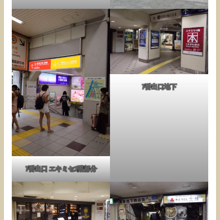
7番出口地下
7番出口 エキミセ1階部分