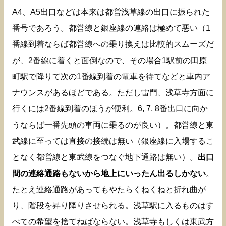
A4、A5出口などは本来は都営浅草線の出口に振られた
番号であろう。都営線と銀座線の連絡は極めて悪い（1
番線到着ならば都営線への乗り換えは比較的スムーズだ
が、2番線に着くと面倒なので、その場合1駅前の田原
町駅で降りて次の1番線到着の電車を待てなどと車内ア
ナウンスがあるほどである。ただし雷門、浅草寺方面に
行くには2番線到着のほうが便利。6, 7, 8番出口に向か
うならば一番先頭の車両に乗るのが良い）。都営線と東
武線に至っては直接の接続は無い（銀座線に入場するこ
となく都営線と東武線をつなぐ地下通路は無い）。
出口
間の連絡通路もないから地上にいったん出るしかない
。
たとえ連絡通路があってもやたらくねくねと折れ曲が
り、階段を昇り降りさせられる。浅草駅に入るものはす
べての希望を捨てねばならない。浅草寺もしくは東武方