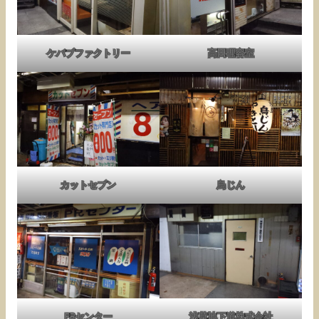
ケバブファクトリー
高田理容室
カットセブン
鳥じん
PRセンター
浅草地下道株式会社