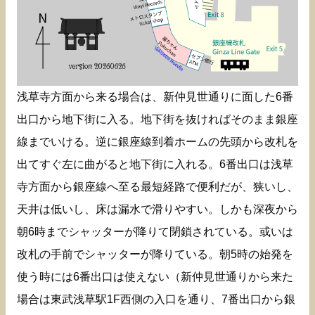
浅草寺方面から来る場合は、新仲見世通りに面した6番
出口から地下街に入る。地下街を抜ければそのまま銀座
線までいける。逆に銀座線到着ホームの先頭から改札を
出てすぐ左に曲がると地下街に入れる。6番出口は浅草
寺方面から銀座線へ至る最短経路で便利だが、狭いし、
天井は低いし、床は漏水で滑りやすい。しかも深夜から
朝6時までシャッターが降りて閉鎖されている。或いは
改札の手前でシャッターが降りている。朝5時の始発を
使う時には6番出口は使えない（新仲見世通りから来た
場合は東武浅草駅1F西側の入口を通り、7番出口から銀