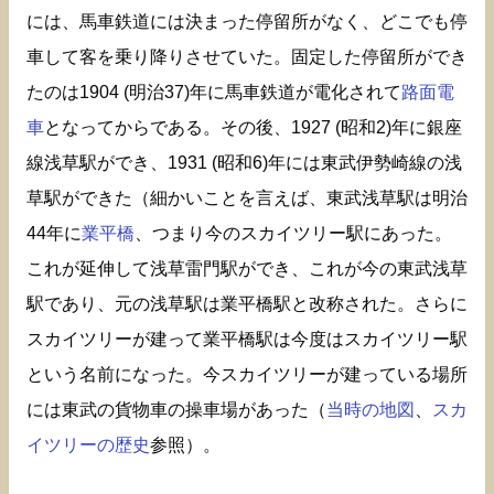
には、馬車鉄道には決まった停留所がなく、どこでも停
車して客を乗り降りさせていた。固定した停留所ができ
たのは1904 (明治37)年に馬車鉄道が電化されて
路面電
車
となってからである。その後、1927 (昭和2)年に銀座
線浅草駅ができ、1931 (昭和6)年には東武伊勢崎線の浅
草駅ができた（細かいことを言えば、東武浅草駅は明治
44年に
業平橋
、つまり今のスカイツリー駅にあった。
これが延伸して浅草雷門駅ができ、これが今の東武浅草
駅であり、元の浅草駅は業平橋駅と改称された。さらに
スカイツリーが建って業平橋駅は今度はスカイツリー駅
という名前になった。今スカイツリーが建っている場所
には東武の貨物車の操車場があった（
当時の地図
、
スカ
イツリーの歴史
参照）。