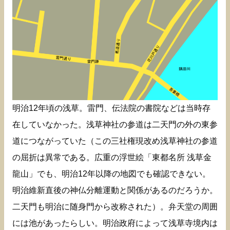
明治12年頃の浅草。雷門、伝法院の書院などは当時存
在していなかった。浅草神社の参道は二天門の外の東参
道につながっていた（この三社権現改め浅草神社の参道
の屈折は異常である。広重の浮世絵「東都名所 浅草金
龍山」でも、明治12年以降の地図でも確認できない。
明治維新直後の神仏分離運動と関係があるのだろうか。
二天門も明治に随身門から改称された）。弁天堂の周囲
には池があったらしい。明治政府によって浅草寺境内は