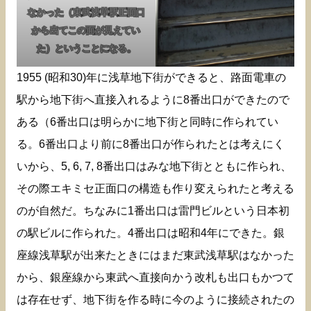
なかった（東武浅草駅正面口
から出てこの面が見えてい
た）ということになる。
1955 (昭和30)年に浅草地下街ができると、路面電車の
駅から地下街へ直接入れるように8番出口ができたので
ある（6番出口は明らかに地下街と同時に作られてい
る。6番出口より前に8番出口が作られたとは考えにく
いから、5, 6, 7, 8番出口はみな地下街とともに作られ、
その際エキミセ正面口の構造も作り変えられたと考える
のが自然だ。ちなみに1番出口は雷門ビルという日本初
の駅ビルに作られた。4番出口は昭和4年にできた。銀
座線浅草駅が出来たときにはまだ東武浅草駅はなかった
から、銀座線から東武へ直接向かう改札も出口もかつて
は存在せず、地下街を作る時に今のように接続されたの