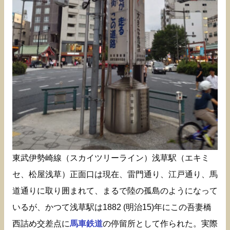
東武伊勢崎線（スカイツリーライン）浅草駅（エキミ
セ、松屋浅草）正面口は現在、雷門通り、江戸通り、馬
道通りに取り囲まれて、まるで陸の孤島のようになって
いるが、かつて浅草駅は1882 (明治15)年にこの吾妻橋
西詰め交差点に
馬車鉄道
の停留所として作られた。実際