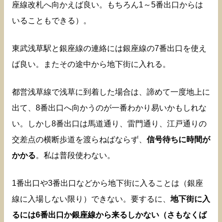
座線改札へ向かえば良い。もちろん1～5番出口からは
いることもできる）。
東武浅草駅と銀座線の連絡には銀座線の7番出口を使え
ば良い。またその途中から地下街に入れる。
都営浅草線で浅草に到着した場合は、諦めて一度地上に
出て、8番出口へ向かうのが一番わかり易いかもしれな
い。しかし8番出口は馬道通り、雷門通り、江戸通りの
交差点の横断歩道を渡らねばならず、
信号待ちに時間が
かかる
。私は普段使わない。
1番出口や3番出口などから地下街に入ることは（銀座
線に入場しない限り）できない。要するに、
地下街に入
るには6番出口か銀座線から来るしかない（さもなくば