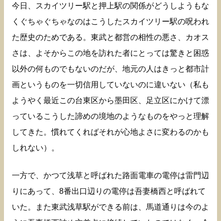
今日、スカイツリー駅と押上駅の関係がどうしようもな
くぐちゃぐちゃなのはこうしたスカイツリー駅の呪われ
た歴史のためである。東武と都営の相性の悪さ、カオス
さは、よそからこの地を訪れた者にとっては驚きと困惑
以外の何ものでもないのだが、地元の人はきっと都市計
画というものを一切信用していないのに違いない（私も
ようやく最近この台東区から墨田区、足立区にかけて漂
っているこうした諦めの境地のようなものをやっと理解
してきた。慣れてくればそれが心地よさに変わるのかも
しれない）。
一方で、かつて浅草と呼ばれた路面電車の電停は雷門辺
りにあって、8番出口辺りの電停は吾妻橋西と呼ばれて
いた。また東武浅草駅ができる前は、馬道通りは今のよ