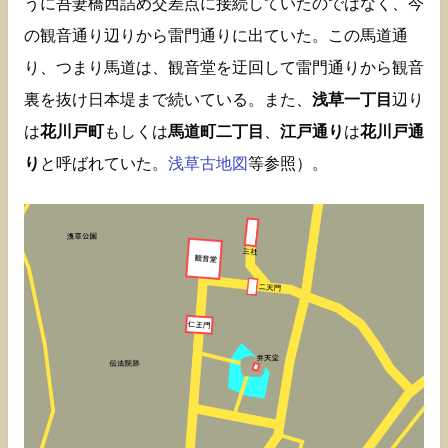
うに吾妻橋西詰め交差点に接続していたのではなく、今
の観音通り辺りから雷門通りに出ていた。この馬道通
り、つまり馬道は、観音堂を迂回して雷門通りから観音
裏を抜け日本堤まで続いている。また、
浅草一丁目
辺り
は
花川戸町
もしくは
馬道町二丁目
、
江戸通り
は
花川戸通
り
と呼ばれていた。
浅草古地図
等参照）。