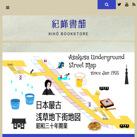
検
Twitter
YouT
索
コ
ン
紀峰書舗
テ
KIHŌ BOOKSTORE
ン
ツ
へ
ス
キ
ッ
プ