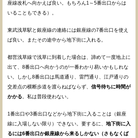
座線改札へ向かえば良い。もちろん1～5番出口からは
いることもできる）。
東武浅草駅と銀座線の連絡には銀座線の7番出口を使え
ば良い。またその途中から地下街に入れる。
都営浅草線で浅草に到着した場合は、諦めて一度地上に
出て、8番出口へ向かうのが一番わかり易いかもしれな
い。しかし8番出口は馬道通り、雷門通り、江戸通りの
交差点の横断歩道を渡らねばならず、
信号待ちに時間が
かかる
。私は普段使わない。
1番出口や3番出口などから地下街に入ることは（銀座
線に入場しない限り）できない。要するに、
地下街に入
るには6番出口か銀座線から来るしかない（さもなくば