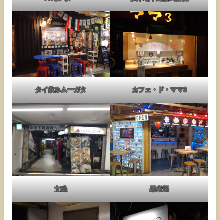
タイ飲みムーガタ
カフェ・ド・ママ3
文殊
忍者場