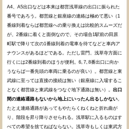
A4、A5出口などは本来は都営浅草線の出口に振られた
番号であろう。都営線と銀座線の連絡は極めて悪い（1
番線到着ならば都営線への乗り換えは比較的スムーズだ
が、2番線に着くと面倒なので、その場合1駅前の田原
町駅で降りて次の1番線到着の電車を待てなどと車内ア
ナウンスがあるほどである。ただし雷門、浅草寺方面に
行くには2番線到着のほうが便利。6, 7, 8番出口に向か
うならば一番先頭の車両に乗るのが良い）。都営線と東
武線に至っては直接の接続は無い（銀座線に入場するこ
となく都営線と東武線をつなぐ地下通路は無い）。
出口
間の連絡通路もないから地上にいったん出るしかない
。
たとえ連絡通路があってもやたらくねくねと折れ曲が
り、階段を昇り降りさせられる。浅草駅に入るものはす
べての希望を捨てねばならない。浅草寺もしくは東武方