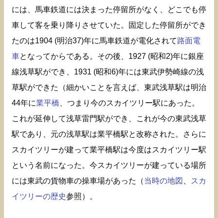
には、馬車鉄道には決まった停留所がなく、どこでも停
車して客を乗り降りさせていた。固定した停留所ができ
たのは1904 (明治37)年に馬車鉄道が電化されて
路面電
車
となってからである。その後、1927 (昭和2)年に銀座
線浅草駅ができ、1931 (昭和6)年には東武伊勢崎線の浅
草駅ができた（細かいことを言えば、東武浅草駅は明治
44年に
業平橋
、つまり今のスカイツリー駅にあった。
これが延伸して浅草雷門駅ができ、これが今の東武浅草
駅であり、元の浅草駅は業平橋駅と改称された。さらに
スカイツリーが建って業平橋駅は今度はスカイツリー駅
という名前になった。今スカイツリーが建っている場所
には東武の貨物車の操車場があった（
当時の地図
、
スカ
イツリーの歴史
参照）。