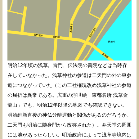
明治12年頃の浅草。雷門、伝法院の書院などは当時存
在していなかった。浅草神社の参道は二天門の外の東参
道につながっていた（この三社権現改め浅草神社の参道
の屈折は異常である。広重の浮世絵「東都名所 浅草金
龍山」でも、明治12年以降の地図でも確認できない。
明治維新直後の神仏分離運動と関係があるのだろうか。
二天門も明治に随身門から改称された）。弁天堂の周囲
には池があったらしい。明治政府によって浅草寺境内は