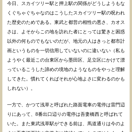
今日、スカイツリー駅と押上駅の関係がどうしようもな
くぐちゃぐちゃなのはこうしたスカイツリー駅の呪われ
た歴史のためである。東武と都営の相性の悪さ、カオス
さは、よそからこの地を訪れた者にとっては驚きと困惑
以外の何ものでもないのだが、地元の人はきっと都市計
画というものを一切信用していないのに違いない（私も
ようやく最近この台東区から墨田区、足立区にかけて漂
っているこうした諦めの境地のようなものをやっと理解
してきた。慣れてくればそれが心地よさに変わるのかも
しれない）。
一方で、かつて浅草と呼ばれた路面電車の電停は雷門辺
りにあって、8番出口辺りの電停は吾妻橋西と呼ばれて
いた。また東武浅草駅ができる前は、馬道通りは今のよ