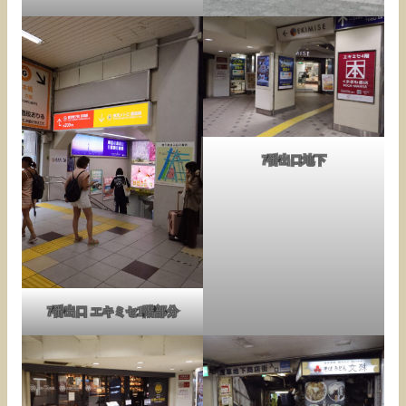
7番出口地下
7番出口 エキミセ1階部分