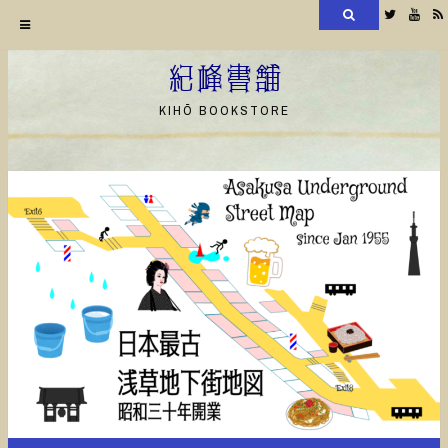
検
Twitter
YouT
索
コ
ン
紀峰書舗
テ
KIHŌ BOOKSTORE
ン
ツ
へ
ス
キ
ッ
プ