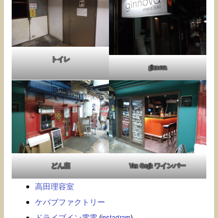
トイレ
ginnova
どん底
Van Gogh ワインバー
高田理容室
ケバブファクトリー
ドライブイン電電
(
instagram
)