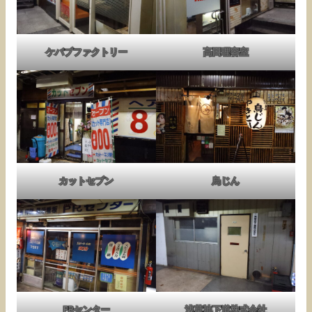
ケバブファクトリー
高田理容室
カットセブン
鳥じん
PRセンター
浅草地下道株式会社