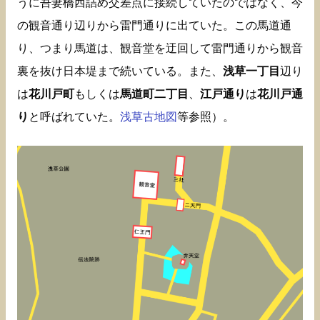
うに吾妻橋西詰め交差点に接続していたのではなく、今
の観音通り辺りから雷門通りに出ていた。この馬道通
り、つまり馬道は、観音堂を迂回して雷門通りから観音
裏を抜け日本堤まで続いている。また、
浅草一丁目
辺り
は
花川戸町
もしくは
馬道町二丁目
、
江戸通り
は
花川戸通
り
と呼ばれていた。
浅草古地図
等参照）。