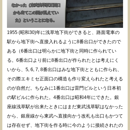
なかった（東武浅草駅正面口
から出てこの面が見えてい
た）ということになる。
1955 (昭和30)年に浅草地下街ができると、路面電車の
駅から地下街へ直接入れるように8番出口ができたので
ある（6番出口は明らかに地下街と同時に作られてい
る。6番出口より前に8番出口が作られたとは考えにく
いから、5, 6, 7, 8番出口はみな地下街とともに作られ、
その際エキミセ正面口の構造も作り変えられたと考える
のが自然だ。ちなみに1番出口は雷門ビルという日本初
の駅ビルに作られた。4番出口は昭和4年にできた。銀
座線浅草駅が出来たときにはまだ東武浅草駅はなかった
から、銀座線から東武へ直接向かう改札も出口もかつて
は存在せず、地下街を作る時に今のように接続されたの