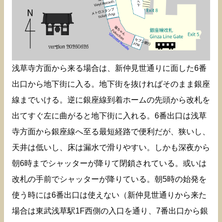
浅草寺方面から来る場合は、新仲見世通りに面した6番
出口から地下街に入る。地下街を抜ければそのまま銀座
線までいける。逆に銀座線到着ホームの先頭から改札を
出てすぐ左に曲がると地下街に入れる。6番出口は浅草
寺方面から銀座線へ至る最短経路で便利だが、狭いし、
天井は低いし、床は漏水で滑りやすい。しかも深夜から
朝6時までシャッターが降りて閉鎖されている。或いは
改札の手前でシャッターが降りている。朝5時の始発を
使う時には6番出口は使えない（新仲見世通りから来た
場合は東武浅草駅1F西側の入口を通り、7番出口から銀