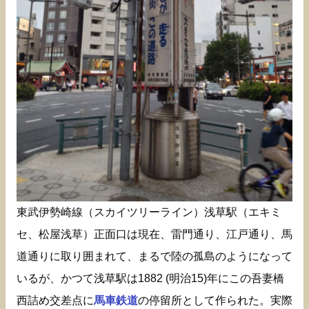
東武伊勢崎線（スカイツリーライン）浅草駅（エキミ
セ、松屋浅草）正面口は現在、雷門通り、江戸通り、馬
道通りに取り囲まれて、まるで陸の孤島のようになって
いるが、かつて浅草駅は1882 (明治15)年にこの吾妻橋
西詰め交差点に
馬車鉄道
の停留所として作られた。実際