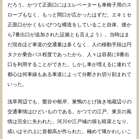
だろう。かつて正面口にはエレベーターも車椅子用のス
ロープもなく、もっと間口が広かったはずだ。エキミセ
正面口がかくもいびつな構造をしていること自体、後か
ら7番出口が追加された証拠とも言えよう）。当時はま
だ現在ほど車道の交通量は多くなく、人の移動手段は円
タクか乗合バス程度であったから、人々は容易に8番出
口を利用することができた。しかし車が増えるに連れて
都心は何車線もある車道によって分断され切り刻まれて
いった。
浅草周辺でも、鶯谷や根岸、巣鴨のとげ抜き地蔵辺りの
交通事情はひどいものである。かつての江戸、東京の風
情は完全に失われた。河川や江戸城の堀も暗渠となり、
或いはその上に首都高が作られた。極めて嘆かわしいこ