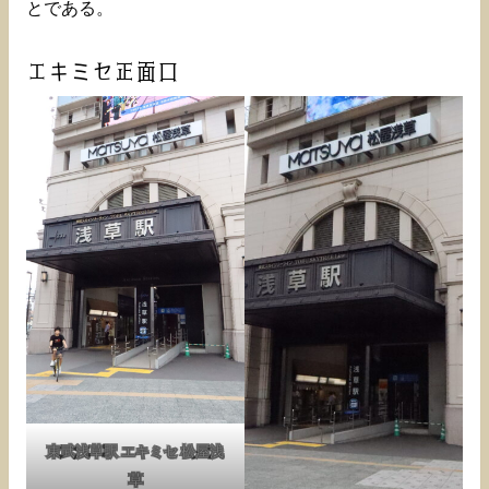
とである。
エキミセ正面口
東武浅草駅 エキミセ 松屋浅
草