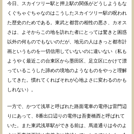
今日、スカイツリー駅と押上駅の関係がどうしようもな
くぐちゃぐちゃなのはこうしたスカイツリー駅の呪われ
た歴史のためである。東武と都営の相性の悪さ、カオス
さは、よそからこの地を訪れた者にとっては驚きと困惑
以外の何ものでもないのだが、地元の人はきっと都市計
画というものを一切信用していないのに違いない（私も
ようやく最近この台東区から墨田区、足立区にかけて漂
っているこうした諦めの境地のようなものをやっと理解
してきた。慣れてくればそれが心地よさに変わるのかも
しれない）。
一方で、かつて浅草と呼ばれた路面電車の電停は雷門辺
りにあって、8番出口辺りの電停は吾妻橋西と呼ばれて
いた。また東武浅草駅ができる前は、馬道通りは今のよ