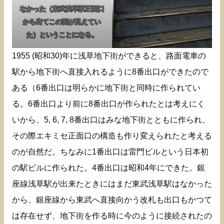
なかった（東武浅草駅正面口
から出てこの面が見えてい
た）ということになる。
1955 (昭和30)年に浅草地下街ができると、路面電車の
駅から地下街へ直接入れるように8番出口ができたので
ある（6番出口は明らかに地下街と同時に作られてい
る。6番出口より前に8番出口が作られたとは考えにく
いから、5, 6, 7, 8番出口はみな地下街とともに作られ、
その際エキミセ正面口の構造も作り変えられたと考える
のが自然だ。ちなみに1番出口は雷門ビルという日本初
の駅ビルに作られた。4番出口は昭和4年にできた。銀
座線浅草駅が出来たときにはまだ東武浅草駅はなかった
から、銀座線から東武へ直接向かう改札も出口もかつて
は存在せず、地下街を作る時に今のように接続されたの