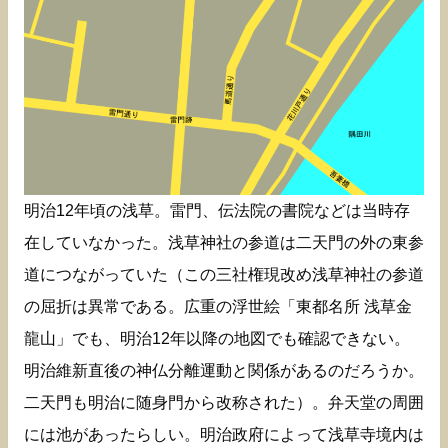
明治12年頃の浅草。雷門、伝法院の書院などは当時存
在していなかった。浅草神社の参道は二天門の外の東参
道につながっていた（この三社権現改め浅草神社の参道
の屈折は異常である。広重の浮世絵「東都名所 浅草金
龍山」でも、明治12年以降の地図でも確認できない。
明治維新直後の神仏分離運動と関係があるのだろうか。
二天門も明治に随身門から改称された）。弁天堂の周囲
には池があったらしい。明治政府によって浅草寺境内は