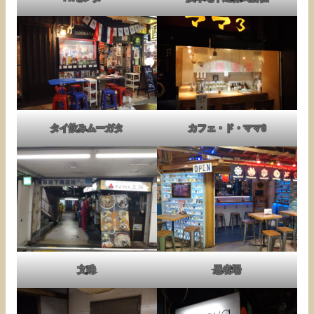
タイ飲みムーガタ
カフェ・ド・ママ3
文殊
忍者場