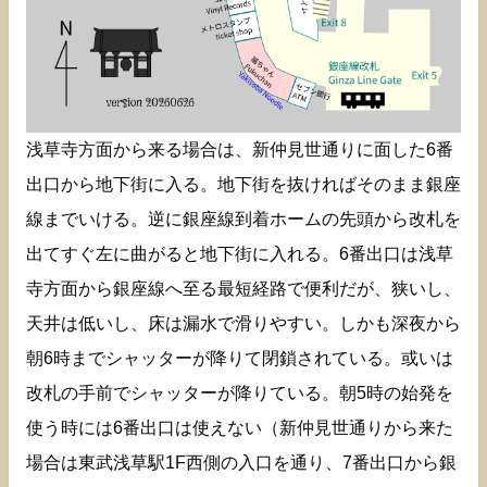
浅草寺方面から来る場合は、新仲見世通りに面した6番
出口から地下街に入る。地下街を抜ければそのまま銀座
線までいける。逆に銀座線到着ホームの先頭から改札を
出てすぐ左に曲がると地下街に入れる。6番出口は浅草
寺方面から銀座線へ至る最短経路で便利だが、狭いし、
天井は低いし、床は漏水で滑りやすい。しかも深夜から
朝6時までシャッターが降りて閉鎖されている。或いは
改札の手前でシャッターが降りている。朝5時の始発を
使う時には6番出口は使えない（新仲見世通りから来た
場合は東武浅草駅1F西側の入口を通り、7番出口から銀