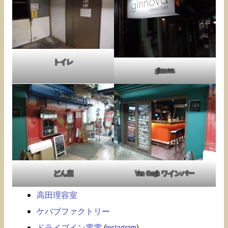
トイレ
ginnova
どん底
Van Gogh ワインバー
高田理容室
ケバブファクトリー
ドライブイン電電
(
instagram
)