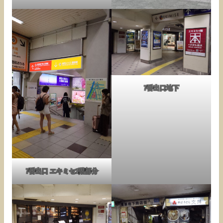
7番出口地下
7番出口 エキミセ1階部分