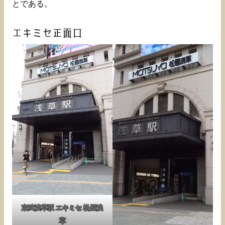
とである。
エキミセ正面口
東武浅草駅 エキミセ 松屋浅
草