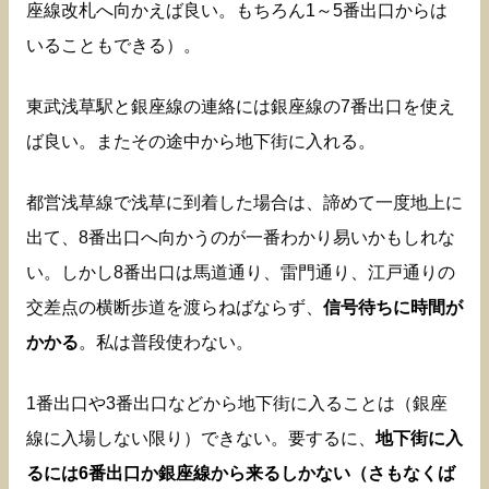
座線改札へ向かえば良い。もちろん1～5番出口からは
いることもできる）。
東武浅草駅と銀座線の連絡には銀座線の7番出口を使え
ば良い。またその途中から地下街に入れる。
都営浅草線で浅草に到着した場合は、諦めて一度地上に
出て、8番出口へ向かうのが一番わかり易いかもしれな
い。しかし8番出口は馬道通り、雷門通り、江戸通りの
交差点の横断歩道を渡らねばならず、
信号待ちに時間が
かかる
。私は普段使わない。
1番出口や3番出口などから地下街に入ることは（銀座
線に入場しない限り）できない。要するに、
地下街に入
るには6番出口か銀座線から来るしかない（さもなくば