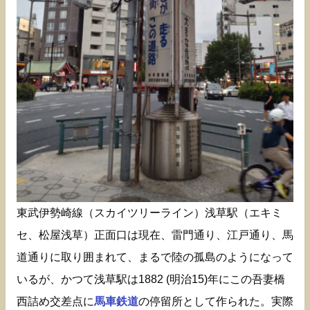
東武伊勢崎線（スカイツリーライン）浅草駅（エキミ
セ、松屋浅草）正面口は現在、雷門通り、江戸通り、馬
道通りに取り囲まれて、まるで陸の孤島のようになって
いるが、かつて浅草駅は1882 (明治15)年にこの吾妻橋
西詰め交差点に
馬車鉄道
の停留所として作られた。実際