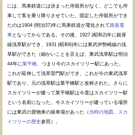
には、馬車鉄道には決まった停留所がなく、どこでも停
車して客を乗り降りさせていた。固定した停留所ができ
たのは1904 (明治37)年に馬車鉄道が電化されて
路面電
車
となってからである。その後、1927 (昭和2)年に銀座
線浅草駅ができ、1931 (昭和6)年には東武伊勢崎線の浅
草駅ができた（細かいことを言えば、東武浅草駅は明治
44年に
業平橋
、つまり今のスカイツリー駅にあった。
これが延伸して浅草雷門駅ができ、これが今の東武浅草
駅であり、元の浅草駅は業平橋駅と改称された。さらに
スカイツリーが建って業平橋駅は今度はスカイツリー駅
という名前になった。今スカイツリーが建っている場所
には東武の貨物車の操車場があった（
当時の地図
、
スカ
イツリーの歴史
参照）。