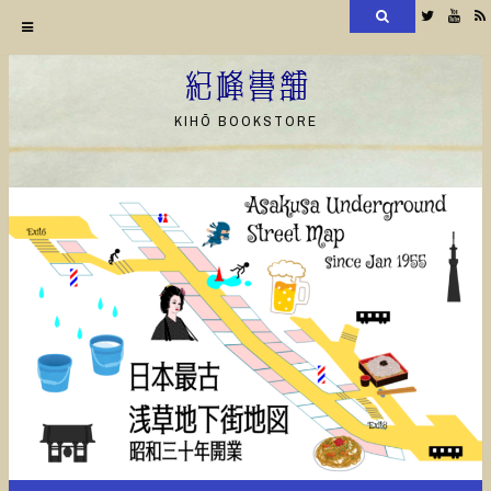
検
Twitter
YouT
索
コ
ン
紀峰書舗
テ
KIHŌ BOOKSTORE
ン
ツ
へ
ス
キ
ッ
プ