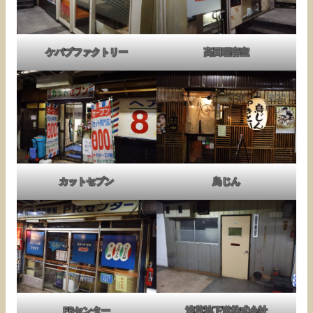
ケバブファクトリー
高田理容室
カットセブン
鳥じん
PRセンター
浅草地下道株式会社