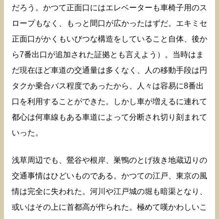
だろう。かつて正面口にはエレベーターも車椅子用のス
ロープもなく、もっと間口が広かったはずだ。エキミセ
正面口がかくもいびつな構造をしていること自体、後か
ら7番出口が追加された証拠とも言えよう）。当時はま
だ現在ほど車道の交通量は多くなく、人の移動手段は円
タクか乗合バス程度であったから、人々は容易に8番出
口を利用することができた。しかし車が増えるに連れて
都心は何車線もある車道によって分断され切り刻まれて
いった。
浅草周辺でも、鶯谷や根岸、巣鴨のとげ抜き地蔵辺りの
交通事情はひどいものである。かつての江戸、東京の風
情は完全に失われた。河川や江戸城の堀も暗渠となり、
或いはその上に首都高が作られた。極めて嘆かわしいこ