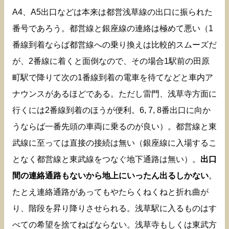
A4、A5出口などは本来は都営浅草線の出口に振られた
番号であろう。都営線と銀座線の連絡は極めて悪い（1
番線到着ならば都営線への乗り換えは比較的スムーズだ
が、2番線に着くと面倒なので、その場合1駅前の田原
町駅で降りて次の1番線到着の電車を待てなどと車内ア
ナウンスがあるほどである。ただし雷門、浅草寺方面に
行くには2番線到着のほうが便利。6, 7, 8番出口に向か
うならば一番先頭の車両に乗るのが良い）。都営線と東
武線に至っては直接の接続は無い（銀座線に入場するこ
となく都営線と東武線をつなぐ地下通路は無い）。
出口
間の連絡通路もないから地上にいったん出るしかない
。
たとえ連絡通路があってもやたらくねくねと折れ曲が
り、階段を昇り降りさせられる。浅草駅に入るものはす
べての希望を捨てねばならない。浅草寺もしくは東武方