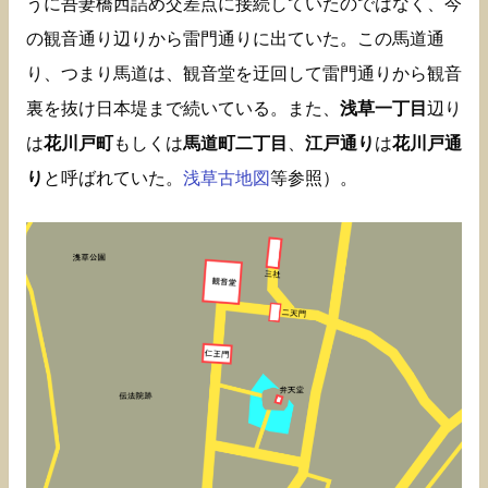
うに吾妻橋西詰め交差点に接続していたのではなく、今
の観音通り辺りから雷門通りに出ていた。この馬道通
り、つまり馬道は、観音堂を迂回して雷門通りから観音
裏を抜け日本堤まで続いている。また、
浅草一丁目
辺り
は
花川戸町
もしくは
馬道町二丁目
、
江戸通り
は
花川戸通
り
と呼ばれていた。
浅草古地図
等参照）。