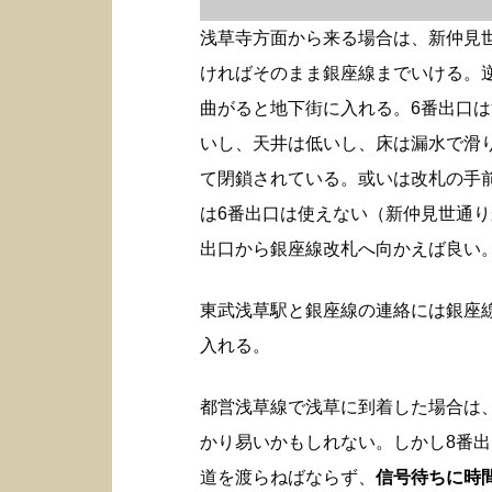
浅草寺方面から来る場合は、新仲見
ければそのまま銀座線までいける。
曲がると地下街に入れる。6番出口
いし、天井は低いし、床は漏水で滑
て閉鎖されている。或いは改札の手
は6番出口は使えない（新仲見世通り
出口から銀座線改札へ向かえば良い
東武浅草駅と銀座線の連絡には銀座
入れる。
都営浅草線で浅草に到着した場合は
かり易いかもしれない。しかし8番
道を渡らねばならず、
信号待ちに時