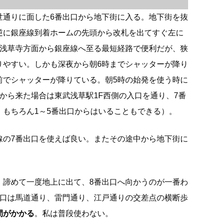
世通りに面した6番出口から地下街に入る。地下街を抜
逆に銀座線到着ホームの先頭から改札を出てすぐ左に
は浅草寺方面から銀座線へ至る最短経路で便利だが、狭
りやすい。しかも深夜から朝6時までシャッターが降り
前でシャッターが降りている。朝5時の始発を使う時に
から来た場合は東武浅草駅1F西側の入口を通り、7番
。もちろん1～5番出口からはいることもできる）。
線の7番出口を使えば良い。またその途中から地下街に
、諦めて一度地上に出て、8番出口へ向かうのが一番わ
出口は馬道通り、雷門通り、江戸通りの交差点の横断歩
間がかかる
。私は普段使わない。