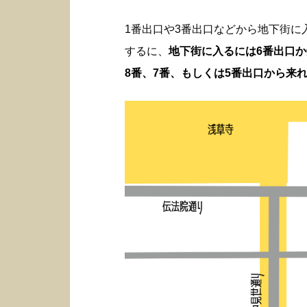
1番出口や3番出口などから地下街
するに、
地下街に入るには6番出口
8番、7番、もしくは5番出口から来