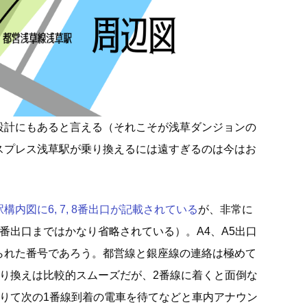
設計にもあると言える（それこそが浅草ダンジョンの
スプレス浅草駅が乗り換えるには遠すぎるのは今はお
内図に6, 7, 8番出口が記載されている
が、非常に
番出口まではかなり省略されている）。A4、A5出口
られた番号であろう。都営線と銀座線の連絡は極めて
乗り換えは比較的スムーズだが、2番線に着くと面倒な
降りて次の1番線到着の電車を待てなどと車内アナウン