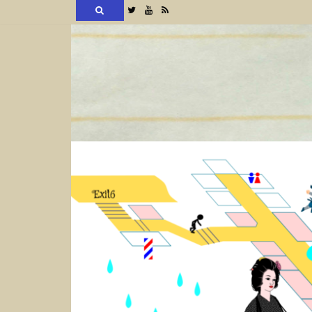
検
Twitter
YouTube
RSS
索
コ
ン
テ
ン
ツ
へ
ス
キ
ッ
プ