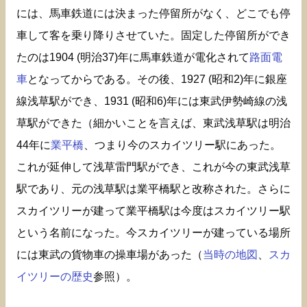
には、馬車鉄道には決まった停留所がなく、どこでも停
車して客を乗り降りさせていた。固定した停留所ができ
たのは1904 (明治37)年に馬車鉄道が電化されて
路面電
車
となってからである。その後、1927 (昭和2)年に銀座
線浅草駅ができ、1931 (昭和6)年には東武伊勢崎線の浅
草駅ができた（細かいことを言えば、東武浅草駅は明治
44年に
業平橋
、つまり今のスカイツリー駅にあった。
これが延伸して浅草雷門駅ができ、これが今の東武浅草
駅であり、元の浅草駅は業平橋駅と改称された。さらに
スカイツリーが建って業平橋駅は今度はスカイツリー駅
という名前になった。今スカイツリーが建っている場所
には東武の貨物車の操車場があった（
当時の地図
、
スカ
イツリーの歴史
参照）。