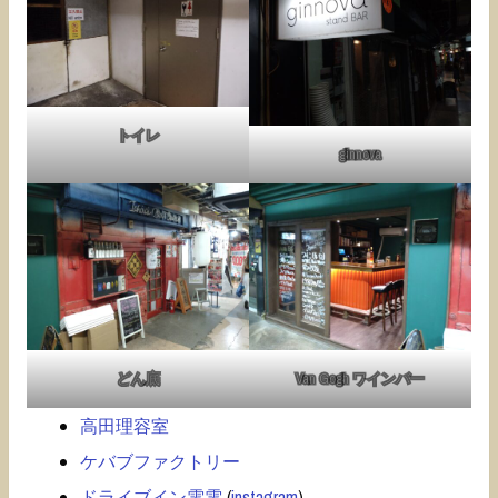
トイレ
ginnova
どん底
Van Gogh ワインバー
高田理容室
ケバブファクトリー
ドライブイン電電
(
instagram
)