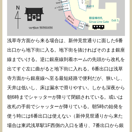
浅草寺方面から来る場合は、新仲見世通りに面した6番
出口から地下街に入る。地下街を抜ければそのまま銀座
線までいける。逆に銀座線到着ホームの先頭から改札を
出てすぐ左に曲がると地下街に入れる。6番出口は浅草
寺方面から銀座線へ至る最短経路で便利だが、狭いし、
天井は低いし、床は漏水で滑りやすい。しかも深夜から
朝6時までシャッターが降りて閉鎖されている。或いは
改札の手前でシャッターが降りている。朝5時の始発を
使う時には6番出口は使えない（新仲見世通りから来た
場合は東武浅草駅1F西側の入口を通り、7番出口から銀