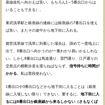
座線改札へ向かえば良い。もちろん1～5番出口からは
いることもできる）。
東武浅草駅と銀座線の連絡には銀座線の7番出口を使え
ば良い。またその途中から地下街に入れる。
都営浅草線で浅草に到着した場合は、諦めて一度地上に
出て、8番出口へ向かうのが一番わかり易いかもしれな
い。しかし8番出口は馬道通り、雷門通り、江戸通りの
交差点の横断歩道を渡らねばならず、
信号待ちに時間が
かかる
。私は普段使わない。
1番出口や3番出口などから地下街に入ることは（銀座
線に入場しない限り）できない。要するに、
地下街に入
るには6番出口か銀座線から来るしかない（さもなくば