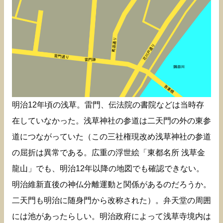
明治12年頃の浅草。雷門、伝法院の書院などは当時存
在していなかった。浅草神社の参道は二天門の外の東参
道につながっていた（この三社権現改め浅草神社の参道
の屈折は異常である。広重の浮世絵「東都名所 浅草金
龍山」でも、明治12年以降の地図でも確認できない。
明治維新直後の神仏分離運動と関係があるのだろうか。
二天門も明治に随身門から改称された）。弁天堂の周囲
には池があったらしい。明治政府によって浅草寺境内は