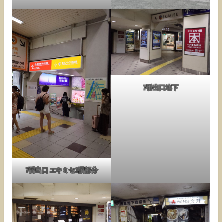
7番出口地下
7番出口 エキミセ1階部分