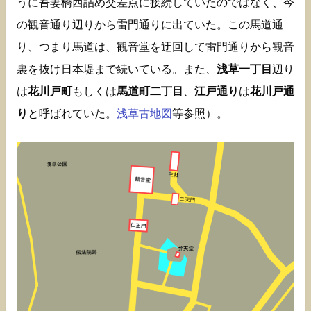
うに吾妻橋西詰め交差点に接続していたのではなく、今
の観音通り辺りから雷門通りに出ていた。この馬道通
り、つまり馬道は、観音堂を迂回して雷門通りから観音
裏を抜け日本堤まで続いている。また、
浅草一丁目
辺り
は
花川戸町
もしくは
馬道町二丁目
、
江戸通り
は
花川戸通
り
と呼ばれていた。
浅草古地図
等参照）。