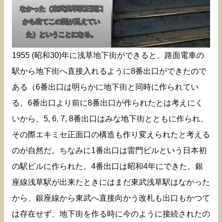
なかった（東武浅草駅正面口
から出てこの面が見えてい
た）ということになる。
1955 (昭和30)年に浅草地下街ができると、路面電車の
駅から地下街へ直接入れるように8番出口ができたので
ある（6番出口は明らかに地下街と同時に作られてい
る。6番出口より前に8番出口が作られたとは考えにく
いから、5, 6, 7, 8番出口はみな地下街とともに作られ、
その際エキミセ正面口の構造も作り変えられたと考える
のが自然だ。ちなみに1番出口は雷門ビルという日本初
の駅ビルに作られた。4番出口は昭和4年にできた。銀
座線浅草駅が出来たときにはまだ東武浅草駅はなかった
から、銀座線から東武へ直接向かう改札も出口もかつて
は存在せず、地下街を作る時に今のように接続されたの