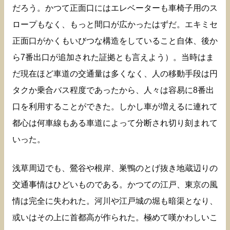
だろう。かつて正面口にはエレベーターも車椅子用のス
ロープもなく、もっと間口が広かったはずだ。エキミセ
正面口がかくもいびつな構造をしていること自体、後か
ら7番出口が追加された証拠とも言えよう）。当時はま
だ現在ほど車道の交通量は多くなく、人の移動手段は円
タクか乗合バス程度であったから、人々は容易に8番出
口を利用することができた。しかし車が増えるに連れて
都心は何車線もある車道によって分断され切り刻まれて
いった。
浅草周辺でも、鶯谷や根岸、巣鴨のとげ抜き地蔵辺りの
交通事情はひどいものである。かつての江戸、東京の風
情は完全に失われた。河川や江戸城の堀も暗渠となり、
或いはその上に首都高が作られた。極めて嘆かわしいこ