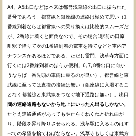
A4、A5出口などは本来は都営浅草線の出口に振られた
番号であろう。都営線と銀座線の連絡は極めて悪い（1
番線到着ならば都営線への乗り換えは比較的スムーズだ
が、2番線に着くと面倒なので、その場合1駅前の田原
町駅で降りて次の1番線到着の電車を待てなどと車内ア
ナウンスがあるほどである。ただし雷門、浅草寺方面に
行くには2番線到着のほうが便利。6, 7, 8番出口に向か
うならば一番先頭の車両に乗るのが良い）。都営線と東
武線に至っては直接の接続は無い（銀座線に入場するこ
となく都営線と東武線をつなぐ地下通路は無い）。
出口
間の連絡通路もないから地上にいったん出るしかない
。
たとえ連絡通路があってもやたらくねくねと折れ曲が
り、階段を昇り降りさせられる。浅草駅に入るものはす
べての希望を捨てねばならない。浅草寺もしくは東武方