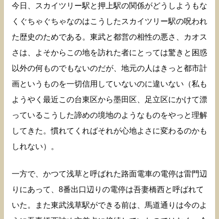
今日、スカイツリー駅と押上駅の関係がどうしようもな
くぐちゃぐちゃなのはこうしたスカイツリー駅の呪われ
た歴史のためである。東武と都営の相性の悪さ、カオス
さは、よそからこの地を訪れた者にとっては驚きと困惑
以外の何ものでもないのだが、地元の人はきっと都市計
画というものを一切信用していないのに違いない（私も
ようやく最近この台東区から墨田区、足立区にかけて漂
っているこうした諦めの境地のようなものをやっと理解
してきた。慣れてくればそれが心地よさに変わるのかも
しれない）。
一方で、かつて浅草と呼ばれた路面電車の電停は雷門辺
りにあって、8番出口辺りの電停は吾妻橋西と呼ばれて
いた。また東武浅草駅ができる前は、馬道通りは今のよ