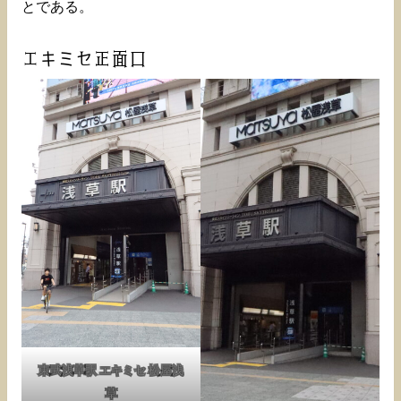
とである。
エキミセ正面口
東武浅草駅 エキミセ 松屋浅
草