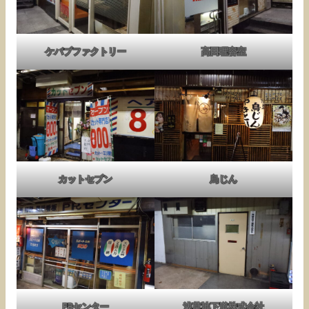
ケバブファクトリー
高田理容室
カットセブン
鳥じん
PRセンター
浅草地下道株式会社