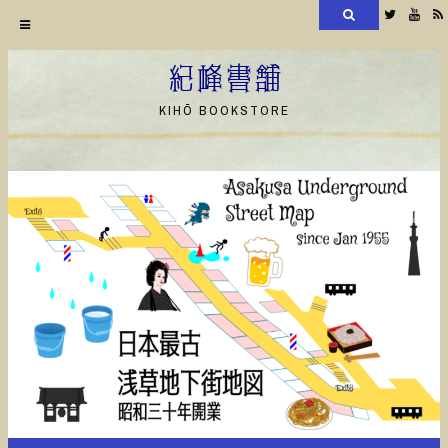
検
Twitter
YouT
索
コ
ン
紀峰書舗
テ
KIHŌ BOOKSTORE
ン
ツ
へ
ス
キ
ッ
プ