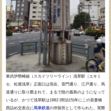
東武伊勢崎線（スカイツリーライン）浅草駅（エキミ
セ、松屋浅草）正面口は現在、雷門通り、江戸通り、馬
道通りに取り囲まれて、まるで陸の孤島のようになって
いるが、かつて浅草駅は1882 (明治15)年にこの吾妻橋
西詰め交差点に
馬車鉄道
の停留所として作られた。実際