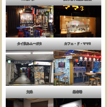
タイ飲みムーガタ
カフェ・ド・ママ3
文殊
忍者場