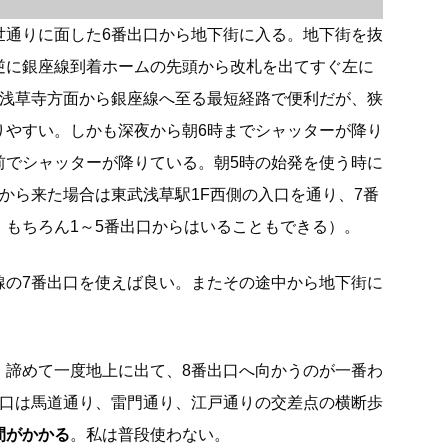
世通りに面した6番出口から地下街に入る。地下街を抜
逆に銀座線到着ホームの先頭から改札を出てすぐ左に
は浅草寺方面から銀座線へ至る最短経路で便利だが、狭
りやすい。しかも深夜から朝6時までシャッターが降り
前でシャッターが降りている。朝5時の始発を使う時に
から来た場合は東武浅草駅1F西側の入口を通り、7番
。もちろん1～5番出口からはいることもできる）。
線の7番出口を使えば良い。またその途中から地下街に
、諦めて一度地上に出て、8番出口へ向かうのが一番わ
出口は馬道通り、雷門通り、江戸通りの交差点の横断歩
間がかかる
。私は普段使わない。