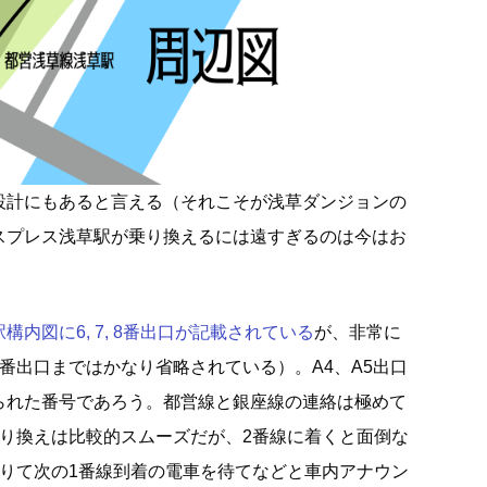
設計にもあると言える（それこそが浅草ダンジョンの
スプレス浅草駅が乗り換えるには遠すぎるのは今はお
内図に6, 7, 8番出口が記載されている
が、非常に
番出口まではかなり省略されている）。A4、A5出口
られた番号であろう。都営線と銀座線の連絡は極めて
乗り換えは比較的スムーズだが、2番線に着くと面倒な
降りて次の1番線到着の電車を待てなどと車内アナウン