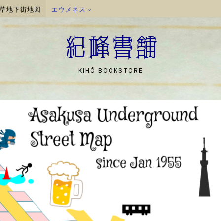
草地下街地図
エウメネス
紀峰書舗
KIHŌ BOOKSTORE