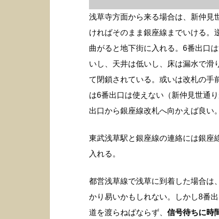
浅草寺方面から来る場合は、新仲見
ければそのまま銀座線までいける。
曲がると地下街に入れる。6番出口
いし、天井は低いし、床は漏水で滑
て閉鎖されている。或いは改札の手
は6番出口は使えない（新仲見世通り
出口から銀座線改札へ向かえば良い
東武浅草駅と銀座線の連絡には銀座
入れる。
都営浅草線で浅草に到着した場合は
かり易いかもしれない。しかし8番
道を渡らねばならず、
信号待ちに時