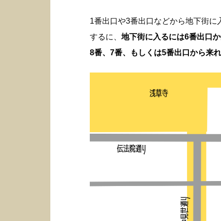
1番出口や3番出口などから地下街
するに、
地下街に入るには6番出口
8番、7番、もしくは5番出口から来