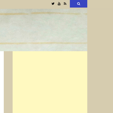
Twitter
YouTube
RSS
検
索