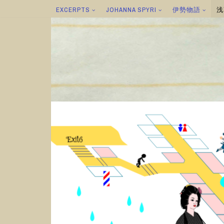
EXCERPTS
JOHANNA SPYRI
伊勢物語
浅
コ
ン
テ
ン
ツ
へ
ス
キ
ッ
プ