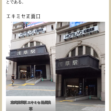
とである。
エキミセ正面口
東武浅草駅 エキミセ 松屋浅
草