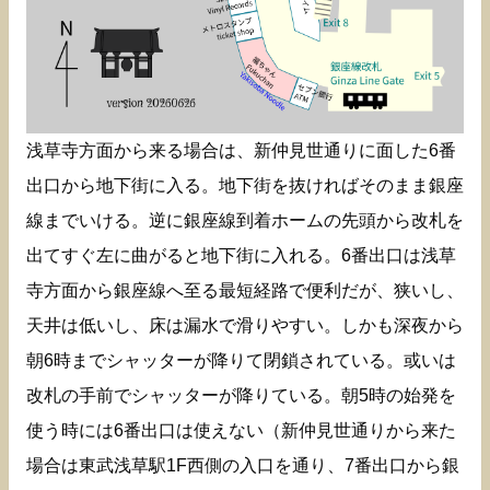
浅草寺方面から来る場合は、新仲見世通りに面した6番
出口から地下街に入る。地下街を抜ければそのまま銀座
線までいける。逆に銀座線到着ホームの先頭から改札を
出てすぐ左に曲がると地下街に入れる。6番出口は浅草
寺方面から銀座線へ至る最短経路で便利だが、狭いし、
天井は低いし、床は漏水で滑りやすい。しかも深夜から
朝6時までシャッターが降りて閉鎖されている。或いは
改札の手前でシャッターが降りている。朝5時の始発を
使う時には6番出口は使えない（新仲見世通りから来た
場合は東武浅草駅1F西側の入口を通り、7番出口から銀