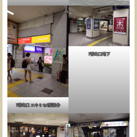
7番出口地下
7番出口 エキミセ1階部分