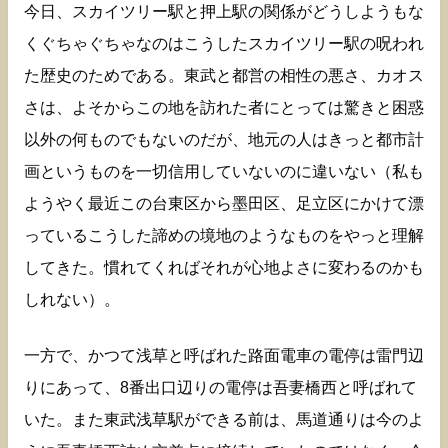
今日、スカイツリー駅と押上駅の関係がどうしようもな
くぐちゃぐちゃなのはこうしたスカイツリー駅の呪われ
た歴史のためである。東武と都営の相性の悪さ、カオス
さは、よそからこの地を訪れた者にとっては驚きと困惑
以外の何ものでもないのだが、地元の人はきっと都市計
画というものを一切信用していないのに違いない（私も
ようやく最近この台東区から墨田区、足立区にかけて漂
っているこうした諦めの境地のようなものをやっと理解
してきた。慣れてくればそれが心地よさに変わるのかも
しれない）。
一方で、かつて浅草と呼ばれた路面電車の電停は雷門辺
りにあって、8番出口辺りの電停は吾妻橋西と呼ばれて
いた。また東武浅草駅ができる前は、馬道通りは今のよ