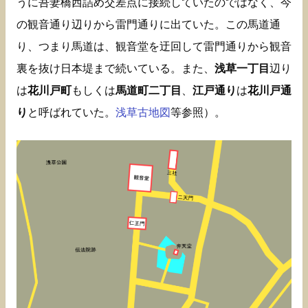
うに吾妻橋西詰め交差点に接続していたのではなく、今
の観音通り辺りから雷門通りに出ていた。この馬道通
り、つまり馬道は、観音堂を迂回して雷門通りから観音
裏を抜け日本堤まで続いている。また、
浅草一丁目
辺り
は
花川戸町
もしくは
馬道町二丁目
、
江戸通り
は
花川戸通
り
と呼ばれていた。
浅草古地図
等参照）。