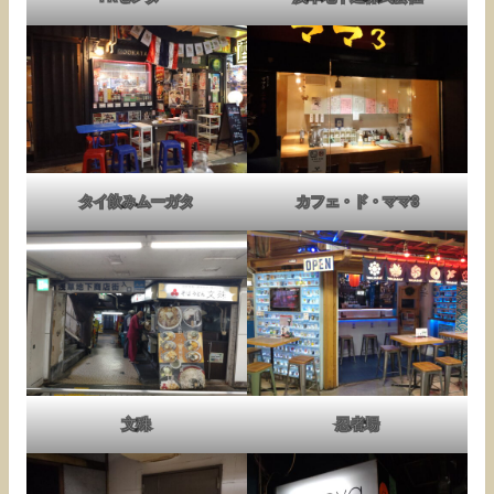
タイ飲みムーガタ
カフェ・ド・ママ3
文殊
忍者場