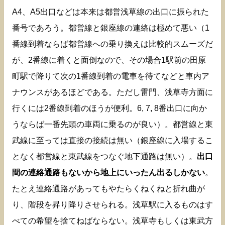
A4、A5出口などは本来は都営浅草線の出口に振られた
番号であろう。都営線と銀座線の連絡は極めて悪い（1
番線到着ならば都営線への乗り換えは比較的スムーズだ
が、2番線に着くと面倒なので、その場合1駅前の田原
町駅で降りて次の1番線到着の電車を待てなどと車内ア
ナウンスがあるほどである。ただし雷門、浅草寺方面に
行くには2番線到着のほうが便利。6, 7, 8番出口に向か
うならば一番先頭の車両に乗るのが良い）。都営線と東
武線に至っては直接の接続は無い（銀座線に入場するこ
となく都営線と東武線をつなぐ地下通路は無い）。
出口
間の連絡通路もないから地上にいったん出るしかない
。
たとえ連絡通路があってもやたらくねくねと折れ曲が
り、階段を昇り降りさせられる。浅草駅に入るものはす
べての希望を捨てねばならない。浅草寺もしくは東武方