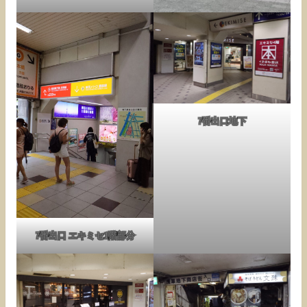
7番出口地下
7番出口 エキミセ1階部分