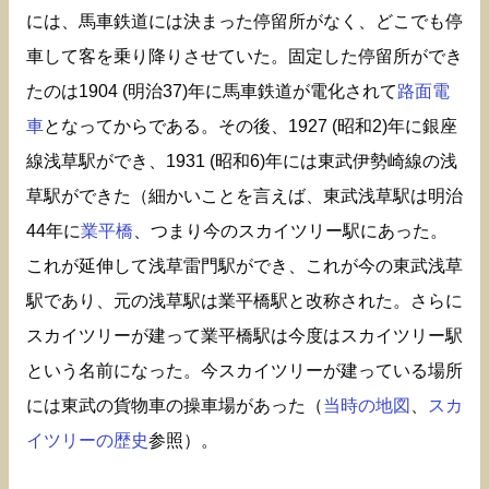
には、馬車鉄道には決まった停留所がなく、どこでも停
車して客を乗り降りさせていた。固定した停留所ができ
たのは1904 (明治37)年に馬車鉄道が電化されて
路面電
車
となってからである。その後、1927 (昭和2)年に銀座
線浅草駅ができ、1931 (昭和6)年には東武伊勢崎線の浅
草駅ができた（細かいことを言えば、東武浅草駅は明治
44年に
業平橋
、つまり今のスカイツリー駅にあった。
これが延伸して浅草雷門駅ができ、これが今の東武浅草
駅であり、元の浅草駅は業平橋駅と改称された。さらに
スカイツリーが建って業平橋駅は今度はスカイツリー駅
という名前になった。今スカイツリーが建っている場所
には東武の貨物車の操車場があった（
当時の地図
、
スカ
イツリーの歴史
参照）。