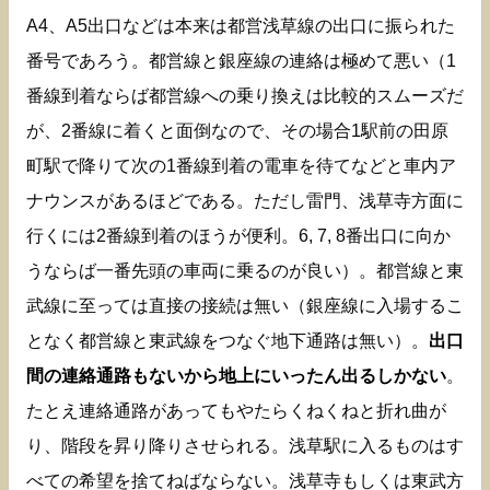
A4、A5出口などは本来は都営浅草線の出口に振られた
番号であろう。都営線と銀座線の連絡は極めて悪い（1
番線到着ならば都営線への乗り換えは比較的スムーズだ
が、2番線に着くと面倒なので、その場合1駅前の田原
町駅で降りて次の1番線到着の電車を待てなどと車内ア
ナウンスがあるほどである。ただし雷門、浅草寺方面に
行くには2番線到着のほうが便利。6, 7, 8番出口に向か
うならば一番先頭の車両に乗るのが良い）。都営線と東
武線に至っては直接の接続は無い（銀座線に入場するこ
となく都営線と東武線をつなぐ地下通路は無い）。
出口
間の連絡通路もないから地上にいったん出るしかない
。
たとえ連絡通路があってもやたらくねくねと折れ曲が
り、階段を昇り降りさせられる。浅草駅に入るものはす
べての希望を捨てねばならない。浅草寺もしくは東武方