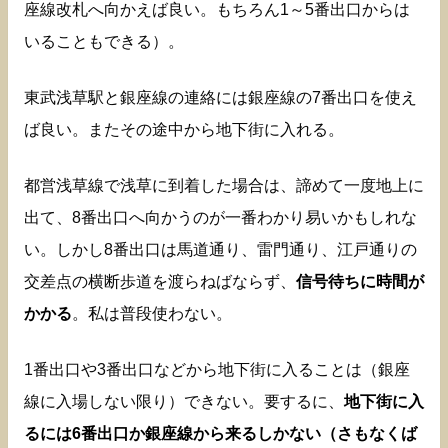
座線改札へ向かえば良い。もちろん1～5番出口からは
いることもできる）。
東武浅草駅と銀座線の連絡には銀座線の7番出口を使え
ば良い。またその途中から地下街に入れる。
都営浅草線で浅草に到着した場合は、諦めて一度地上に
出て、8番出口へ向かうのが一番わかり易いかもしれな
い。しかし8番出口は馬道通り、雷門通り、江戸通りの
交差点の横断歩道を渡らねばならず、
信号待ちに時間が
かかる
。私は普段使わない。
1番出口や3番出口などから地下街に入ることは（銀座
線に入場しない限り）できない。要するに、
地下街に入
るには6番出口か銀座線から来るしかない（さもなくば