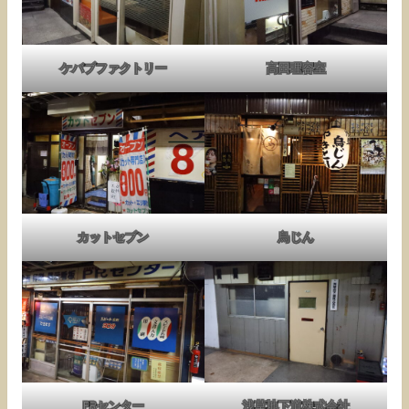
ケバブファクトリー
高田理容室
カットセブン
鳥じん
PRセンター
浅草地下道株式会社