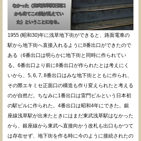
なかった（東武浅草駅正面口
から出てこの面が見えてい
た）ということになる。
1955 (昭和30)年に浅草地下街ができると、路面電車の
駅から地下街へ直接入れるように8番出口ができたので
ある（6番出口は明らかに地下街と同時に作られてい
る。6番出口より前に8番出口が作られたとは考えにく
いから、5, 6, 7, 8番出口はみな地下街とともに作られ、
その際エキミセ正面口の構造も作り変えられたと考える
のが自然だ。ちなみに1番出口は雷門ビルという日本初
の駅ビルに作られた。4番出口は昭和4年にできた。銀
座線浅草駅が出来たときにはまだ東武浅草駅はなかった
から、銀座線から東武へ直接向かう改札も出口もかつて
は存在せず、地下街を作る時に今のように接続されたの