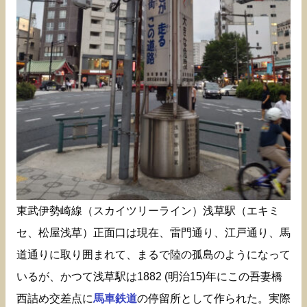
東武伊勢崎線（スカイツリーライン）浅草駅（エキミ
セ、松屋浅草）正面口は現在、雷門通り、江戸通り、馬
道通りに取り囲まれて、まるで陸の孤島のようになって
いるが、かつて浅草駅は1882 (明治15)年にこの吾妻橋
西詰め交差点に
馬車鉄道
の停留所として作られた。実際