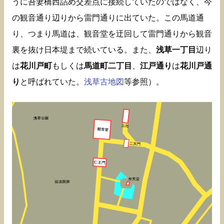
うに吾妻橋西詰め交差点に接続していたのではなく、今
の観音通り辺りから雷門通りに出ていた。この馬道通
り、つまり馬道は、観音堂を迂回して雷門通りから観音
裏を抜け日本堤まで続いている。また、
浅草一丁目
辺り
は
花川戸町
もしくは
馬道町二丁目
、
江戸通り
は
花川戸通
り
と呼ばれていた。
浅草古地図
等参照）。