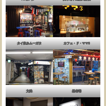
タイ飲みムーガタ
カフェ・ド・ママ3
文殊
忍者場