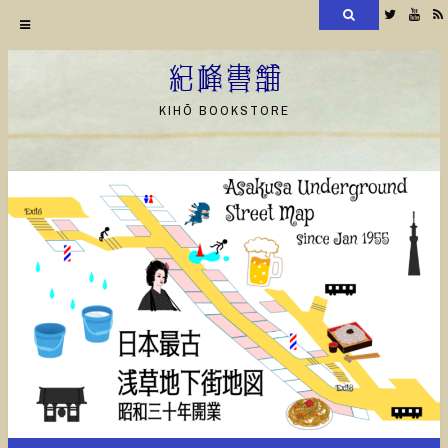
検
Twitter
YouT
索
コ
ン
紀峰書舗
テ
KIHŌ BOOKSTORE
ン
ツ
へ
ス
キ
ッ
プ