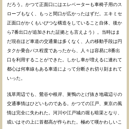
だろう。かつて正面口にはエレベーターも車椅子用のス
ロープもなく、もっと間口が広かったはずだ。エキミセ
正面口がかくもいびつな構造をしていること自体、後か
ら7番出口が追加された証拠とも言えよう）。当時はま
だ現在ほど車道の交通量は多くなく、人の移動手段は円
タクか乗合バス程度であったから、人々は容易に8番出
口を利用することができた。しかし車が増えるに連れて
都心は何車線もある車道によって分断され切り刻まれて
いった。
浅草周辺でも、鶯谷や根岸、巣鴨のとげ抜き地蔵辺りの
交通事情はひどいものである。かつての江戸、東京の風
情は完全に失われた。河川や江戸城の堀も暗渠となり、
或いはその上に首都高が作られた。極めて嘆かわしいこ