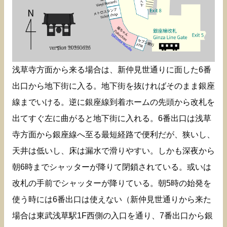
浅草寺方面から来る場合は、新仲見世通りに面した6番
出口から地下街に入る。地下街を抜ければそのまま銀座
線までいける。逆に銀座線到着ホームの先頭から改札を
出てすぐ左に曲がると地下街に入れる。6番出口は浅草
寺方面から銀座線へ至る最短経路で便利だが、狭いし、
天井は低いし、床は漏水で滑りやすい。しかも深夜から
朝6時までシャッターが降りて閉鎖されている。或いは
改札の手前でシャッターが降りている。朝5時の始発を
使う時には6番出口は使えない（新仲見世通りから来た
場合は東武浅草駅1F西側の入口を通り、7番出口から銀