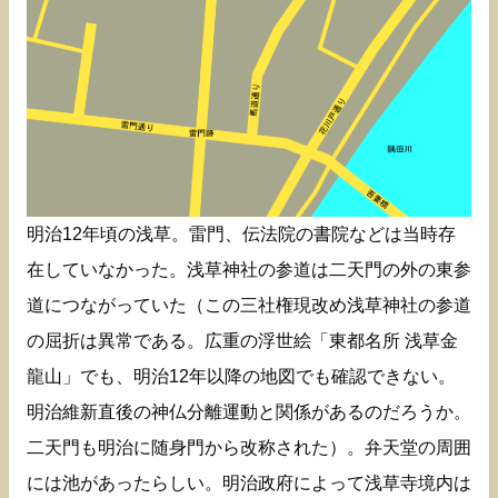
明治12年頃の浅草。雷門、伝法院の書院などは当時存
在していなかった。浅草神社の参道は二天門の外の東参
道につながっていた（この三社権現改め浅草神社の参道
の屈折は異常である。広重の浮世絵「東都名所 浅草金
龍山」でも、明治12年以降の地図でも確認できない。
明治維新直後の神仏分離運動と関係があるのだろうか。
二天門も明治に随身門から改称された）。弁天堂の周囲
には池があったらしい。明治政府によって浅草寺境内は