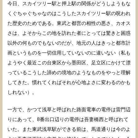
今日、スカイツリー駅と押上駅の関係がどうしようもな
くぐちゃぐちゃなのはこうしたスカイツリー駅の呪われ
た歴史のためである。東武と都営の相性の悪さ、カオス
さは、よそからこの地を訪れた者にとっては驚きと困惑
以外の何ものでもないのだが、地元の人はきっと都市計
画というものを一切信用していないのに違いない（私も
ようやく最近この台東区から墨田区、足立区にかけて漂
っているこうした諦めの境地のようなものをやっと理解
してきた。慣れてくればそれが心地よさに変わるのかも
しれない）。
一方で、かつて浅草と呼ばれた路面電車の電停は雷門辺
りにあって、8番出口辺りの電停は吾妻橋西と呼ばれて
いた。また東武浅草駅ができる前は、馬道通りは今のよ