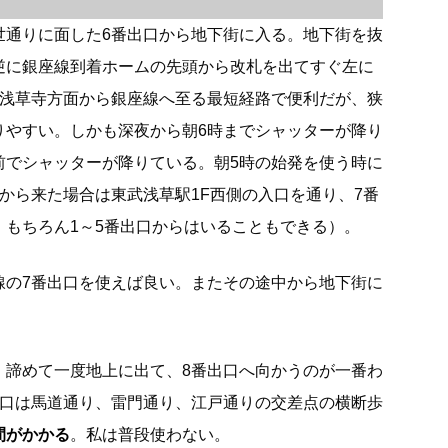
世通りに面した6番出口から地下街に入る。地下街を抜
逆に銀座線到着ホームの先頭から改札を出てすぐ左に
は浅草寺方面から銀座線へ至る最短経路で便利だが、狭
りやすい。しかも深夜から朝6時までシャッターが降り
前でシャッターが降りている。朝5時の始発を使う時に
から来た場合は東武浅草駅1F西側の入口を通り、7番
。もちろん1～5番出口からはいることもできる）。
線の7番出口を使えば良い。またその途中から地下街に
、諦めて一度地上に出て、8番出口へ向かうのが一番わ
出口は馬道通り、雷門通り、江戸通りの交差点の横断歩
間がかかる
。私は普段使わない。