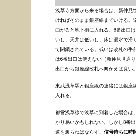
浅草寺方面から来る場合は、新仲見
ければそのまま銀座線までいける。
曲がると地下街に入れる。6番出口
いし、天井は低いし、床は漏水で滑
て閉鎖されている。或いは改札の手
は6番出口は使えない（新仲見世通り
出口から銀座線改札へ向かえば良い
東武浅草駅と銀座線の連絡には銀座
入れる。
都営浅草線で浅草に到着した場合は
かり易いかもしれない。しかし8番
道を渡らねばならず、
信号待ちに時