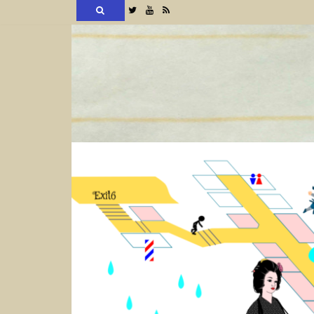
検
Twitter
YouTube
RSS
索
コ
ン
テ
ン
ツ
へ
ス
キ
ッ
プ