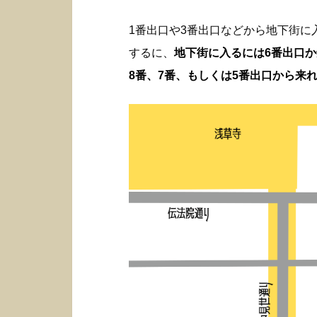
1番出口や3番出口などから地下街
するに、
地下街に入るには6番出口
8番、7番、もしくは5番出口から来