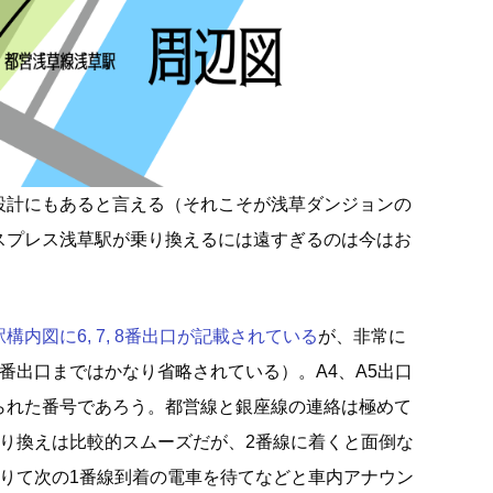
設計にもあると言える（それこそが浅草ダンジョンの
スプレス浅草駅が乗り換えるには遠すぎるのは今はお
内図に6, 7, 8番出口が記載されている
が、非常に
番出口まではかなり省略されている）。A4、A5出口
られた番号であろう。都営線と銀座線の連絡は極めて
乗り換えは比較的スムーズだが、2番線に着くと面倒な
降りて次の1番線到着の電車を待てなどと車内アナウン