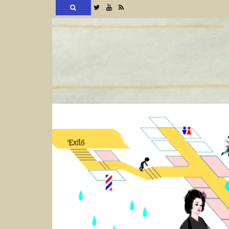
検
Twitter
YouTube
RSS
索
コ
ン
テ
ン
ツ
へ
ス
キ
ッ
プ