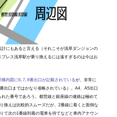
設計にもあると言える（それこそが浅草ダンジョンの
スプレス浅草駅が乗り換えるには遠すぎるのは今はお
内図に6, 7, 8番出口が記載されている
が、非常に
番出口まではかなり省略されている）。A4、A5出口
られた番号であろう。都営線と銀座線の連絡は極めて
乗り換えは比較的スムーズだが、2番線に着くと面倒な
降りて次の1番線到着の電車を待てなどと車内アナウン