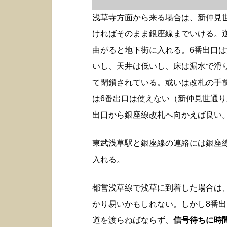
浅草寺方面から来る場合は、新仲見
ければそのまま銀座線までいける。
曲がると地下街に入れる。6番出口
いし、天井は低いし、床は漏水で滑
て閉鎖されている。或いは改札の手
は6番出口は使えない（新仲見世通り
出口から銀座線改札へ向かえば良い
東武浅草駅と銀座線の連絡には銀座
入れる。
都営浅草線で浅草に到着した場合は
かり易いかもしれない。しかし8番
道を渡らねばならず、
信号待ちに時