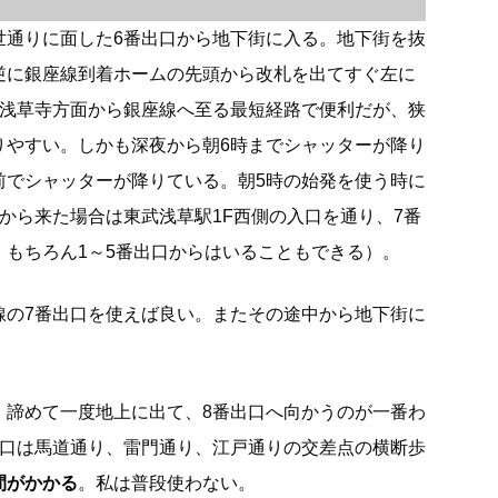
世通りに面した6番出口から地下街に入る。地下街を抜
逆に銀座線到着ホームの先頭から改札を出てすぐ左に
は浅草寺方面から銀座線へ至る最短経路で便利だが、狭
りやすい。しかも深夜から朝6時までシャッターが降り
前でシャッターが降りている。朝5時の始発を使う時に
から来た場合は東武浅草駅1F西側の入口を通り、7番
。もちろん1～5番出口からはいることもできる）。
線の7番出口を使えば良い。またその途中から地下街に
、諦めて一度地上に出て、8番出口へ向かうのが一番わ
出口は馬道通り、雷門通り、江戸通りの交差点の横断歩
間がかかる
。私は普段使わない。