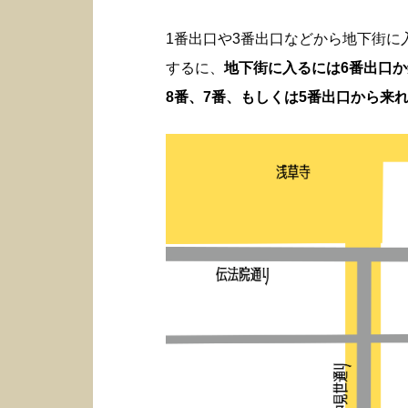
1番出口や3番出口などから地下街
するに、
地下街に入るには6番出口
8番、7番、もしくは5番出口から来