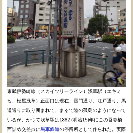
東武伊勢崎線（スカイツリーライン）浅草駅（エキミ
セ、松屋浅草）正面口は現在、雷門通り、江戸通り、馬
道通りに取り囲まれて、まるで陸の孤島のようになって
いるが、かつて浅草駅は1882 (明治15)年にこの吾妻橋
西詰め交差点に
馬車鉄道
の停留所として作られた。実際