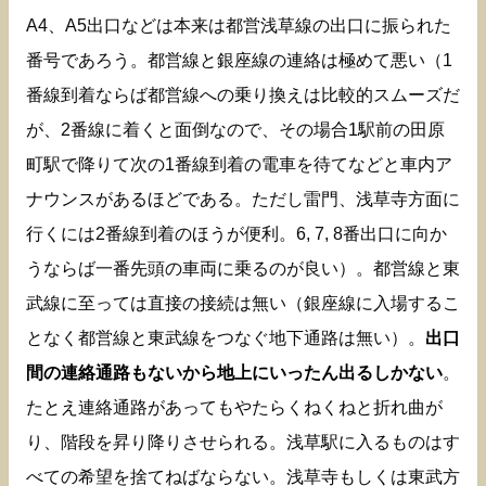
A4、A5出口などは本来は都営浅草線の出口に振られた
番号であろう。都営線と銀座線の連絡は極めて悪い（1
番線到着ならば都営線への乗り換えは比較的スムーズだ
が、2番線に着くと面倒なので、その場合1駅前の田原
町駅で降りて次の1番線到着の電車を待てなどと車内ア
ナウンスがあるほどである。ただし雷門、浅草寺方面に
行くには2番線到着のほうが便利。6, 7, 8番出口に向か
うならば一番先頭の車両に乗るのが良い）。都営線と東
武線に至っては直接の接続は無い（銀座線に入場するこ
となく都営線と東武線をつなぐ地下通路は無い）。
出口
間の連絡通路もないから地上にいったん出るしかない
。
たとえ連絡通路があってもやたらくねくねと折れ曲が
り、階段を昇り降りさせられる。浅草駅に入るものはす
べての希望を捨てねばならない。浅草寺もしくは東武方