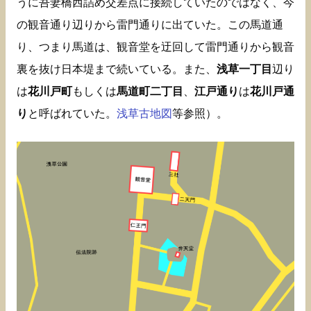
うに吾妻橋西詰め交差点に接続していたのではなく、今
の観音通り辺りから雷門通りに出ていた。この馬道通
り、つまり馬道は、観音堂を迂回して雷門通りから観音
裏を抜け日本堤まで続いている。また、
浅草一丁目
辺り
は
花川戸町
もしくは
馬道町二丁目
、
江戸通り
は
花川戸通
り
と呼ばれていた。
浅草古地図
等参照）。