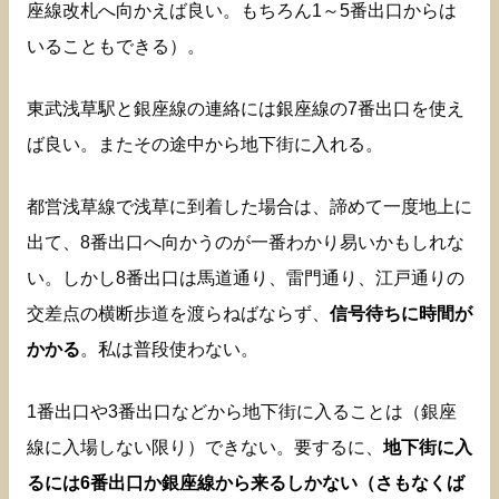
座線改札へ向かえば良い。もちろん1～5番出口からは
いることもできる）。
東武浅草駅と銀座線の連絡には銀座線の7番出口を使え
ば良い。またその途中から地下街に入れる。
都営浅草線で浅草に到着した場合は、諦めて一度地上に
出て、8番出口へ向かうのが一番わかり易いかもしれな
い。しかし8番出口は馬道通り、雷門通り、江戸通りの
交差点の横断歩道を渡らねばならず、
信号待ちに時間が
かかる
。私は普段使わない。
1番出口や3番出口などから地下街に入ることは（銀座
線に入場しない限り）できない。要するに、
地下街に入
るには6番出口か銀座線から来るしかない（さもなくば