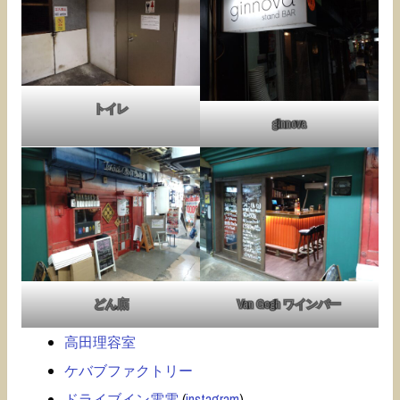
トイレ
ginnova
どん底
Van Gogh ワインバー
高田理容室
ケバブファクトリー
ドライブイン電電
(
instagram
)