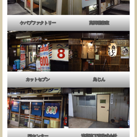
ケバブファクトリー
高田理容室
カットセブン
鳥じん
PRセンター
浅草地下道株式会社