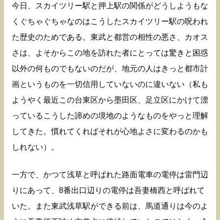
今日、スカイツリー駅と押上駅の関係がどうしようもな
くぐちゃぐちゃなのはこうしたスカイツリー駅の呪われ
た歴史のためである。東武と都営の相性の悪さ、カオス
さは、よそからこの地を訪れた者にとっては驚きと困惑
以外の何ものでもないのだが、地元の人はきっと都市計
画というものを一切信用していないのに違いない（私も
ようやく最近この台東区から墨田区、足立区にかけて漂
っているこうした諦めの境地のようなものをやっと理解
してきた。慣れてくればそれが心地よさに変わるのかも
しれない）。
一方で、かつて浅草と呼ばれた路面電車の電停は雷門辺
りにあって、8番出口辺りの電停は吾妻橋西と呼ばれて
いた。また東武浅草駅ができる前は、馬道通りは今のよ