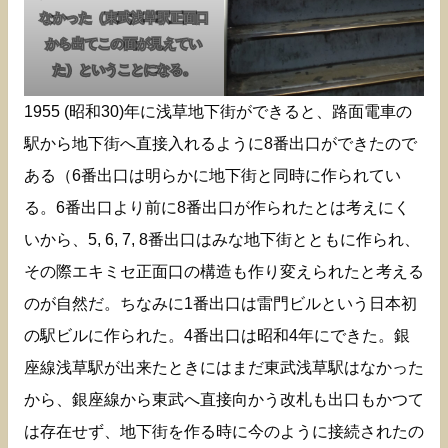
なかった（東武浅草駅正面口
から出てこの面が見えてい
た）ということになる。
1955 (昭和30)年に浅草地下街ができると、路面電車の
駅から地下街へ直接入れるように8番出口ができたので
ある（6番出口は明らかに地下街と同時に作られてい
る。6番出口より前に8番出口が作られたとは考えにく
いから、5, 6, 7, 8番出口はみな地下街とともに作られ、
その際エキミセ正面口の構造も作り変えられたと考える
のが自然だ。ちなみに1番出口は雷門ビルという日本初
の駅ビルに作られた。4番出口は昭和4年にできた。銀
座線浅草駅が出来たときにはまだ東武浅草駅はなかった
から、銀座線から東武へ直接向かう改札も出口もかつて
は存在せず、地下街を作る時に今のように接続されたの