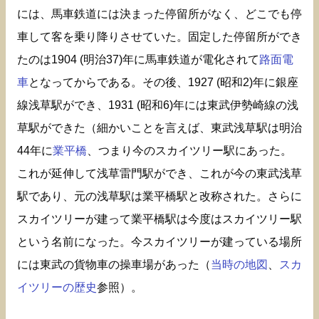
には、馬車鉄道には決まった停留所がなく、どこでも停
車して客を乗り降りさせていた。固定した停留所ができ
たのは1904 (明治37)年に馬車鉄道が電化されて
路面電
車
となってからである。その後、1927 (昭和2)年に銀座
線浅草駅ができ、1931 (昭和6)年には東武伊勢崎線の浅
草駅ができた（細かいことを言えば、東武浅草駅は明治
44年に
業平橋
、つまり今のスカイツリー駅にあった。
これが延伸して浅草雷門駅ができ、これが今の東武浅草
駅であり、元の浅草駅は業平橋駅と改称された。さらに
スカイツリーが建って業平橋駅は今度はスカイツリー駅
という名前になった。今スカイツリーが建っている場所
には東武の貨物車の操車場があった（
当時の地図
、
スカ
イツリーの歴史
参照）。