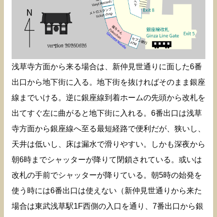
浅草寺方面から来る場合は、新仲見世通りに面した6番
出口から地下街に入る。地下街を抜ければそのまま銀座
線までいける。逆に銀座線到着ホームの先頭から改札を
出てすぐ左に曲がると地下街に入れる。6番出口は浅草
寺方面から銀座線へ至る最短経路で便利だが、狭いし、
天井は低いし、床は漏水で滑りやすい。しかも深夜から
朝6時までシャッターが降りて閉鎖されている。或いは
改札の手前でシャッターが降りている。朝5時の始発を
使う時には6番出口は使えない（新仲見世通りから来た
場合は東武浅草駅1F西側の入口を通り、7番出口から銀