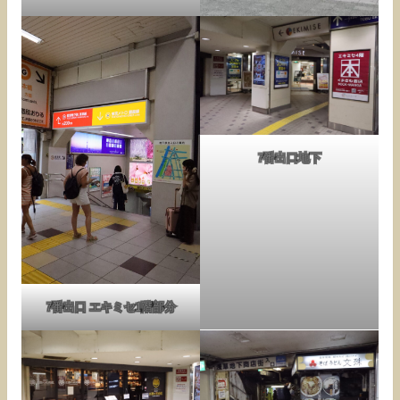
7番出口地下
7番出口 エキミセ1階部分