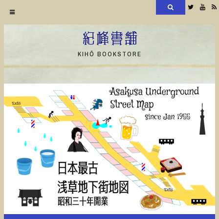
検
Twitter
YouT
索
コ
ン
紀峰書舗
テ
KIHŌ BOOKSTORE
ン
ツ
へ
ス
キ
ッ
プ