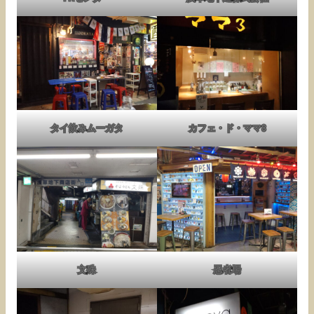
タイ飲みムーガタ
カフェ・ド・ママ3
文殊
忍者場