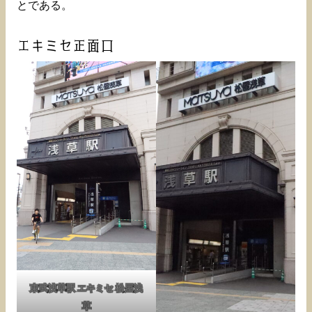
とである。
エキミセ正面口
東武浅草駅 エキミセ 松屋浅
草