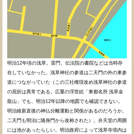
明治12年頃の浅草。雷門、伝法院の書院などは当時存
在していなかった。浅草神社の参道は二天門の外の東参
道につながっていた（この三社権現改め浅草神社の参道
の屈折は異常である。広重の浮世絵「東都名所 浅草金
龍山」でも、明治12年以降の地図でも確認できない。
明治維新直後の神仏分離運動と関係があるのだろうか。
二天門も明治に随身門から改称された）。弁天堂の周囲
には池があったらしい。明治政府によって浅草寺境内は