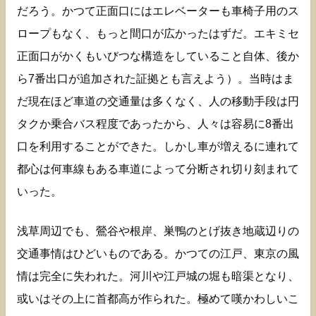
だろう。かつて正面口にはエレベーターも車椅子用のス
ロープもなく、もっと間口が広かったはずだ。エキミセ
正面口がかくもいびつな構造をしていること自体、後か
ら7番出口が追加された証拠とも言えよう）。当時はま
だ現在ほど車道の交通量は多くなく、人の移動手段は円
タクか乗合バス程度であったから、人々は容易に8番出
口を利用することができた。しかし車が増えるに連れて
都心は何車線もある車道によって分断され切り刻まれて
いった。
浅草周辺でも、鶯谷や根岸、巣鴨のとげ抜き地蔵辺りの
交通事情はひどいものである。かつての江戸、東京の風
情は完全に失われた。河川や江戸城の堀も暗渠となり、
或いはその上に首都高が作られた。極めて嘆かわしいこ