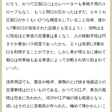
だろう。かつて正面口にはエレベーターも車椅子用のス
ロープもなく、もっと間口が広かったはずだ。エキミセ
正面口がかくもいびつな構造をしていること自体、後か
ら7番出口が追加された証拠とも言えよう）。当時はま
だ現在ほど車道の交通量は多くなく、人の移動手段は円
タクか乗合バス程度であったから、人々は容易に8番出
口を利用することができた。しかし車が増えるに連れて
都心は何車線もある車道によって分断され切り刻まれて
いった。
浅草周辺でも、鶯谷や根岸、巣鴨のとげ抜き地蔵辺りの
交通事情はひどいものである。かつての江戸、東京の風
情は完全に失われた。河川や江戸城の堀も暗渠となり、
或いはその上に首都高が作られた。極めて嘆かわしいこ