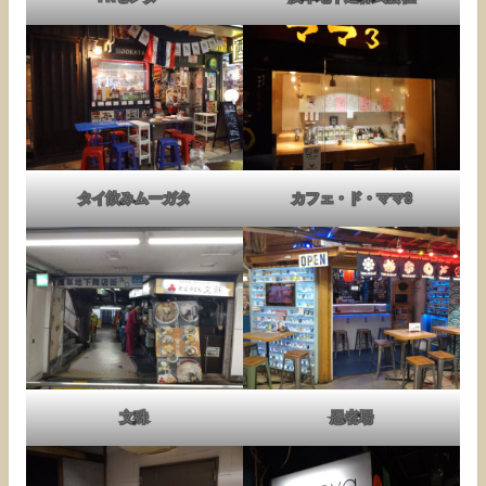
タイ飲みムーガタ
カフェ・ド・ママ3
文殊
忍者場