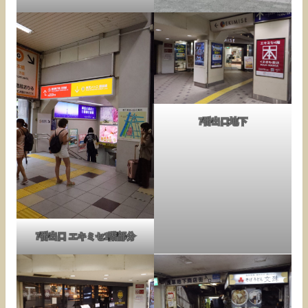
7番出口地下
7番出口 エキミセ1階部分