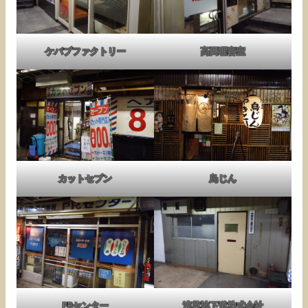
ケバブファクトリー
高田理容室
カットセブン
鳥じん
PRセンター
浅草地下道株式会社