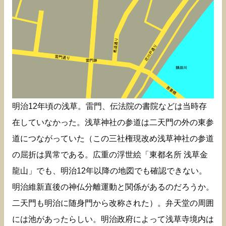
明治12年頃の浅草。雷門、伝法院の書院などは当時存
在していなかった。浅草神社の参道は二天門の外の東参
道につながっていた（この三社権現改め浅草神社の参道
の屈折は異常である。広重の浮世絵「東都名所 浅草金
龍山」でも、明治12年以降の地図でも確認できない。
明治維新直後の神仏分離運動と関係があるのだろうか。
二天門も明治に随身門から改称された）。弁天堂の周囲
には池があったらしい。明治政府によって浅草寺境内は