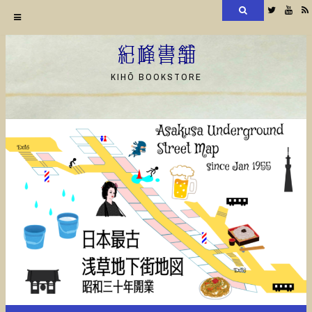
検
Twitter
YouT
索
コ
ン
紀峰書舗
テ
KIHŌ BOOKSTORE
ン
ツ
へ
ス
キ
ッ
プ