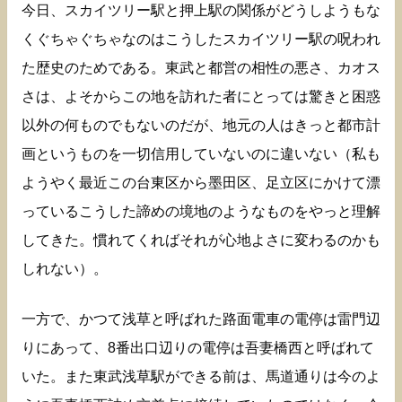
今日、スカイツリー駅と押上駅の関係がどうしようもな
くぐちゃぐちゃなのはこうしたスカイツリー駅の呪われ
た歴史のためである。東武と都営の相性の悪さ、カオス
さは、よそからこの地を訪れた者にとっては驚きと困惑
以外の何ものでもないのだが、地元の人はきっと都市計
画というものを一切信用していないのに違いない（私も
ようやく最近この台東区から墨田区、足立区にかけて漂
っているこうした諦めの境地のようなものをやっと理解
してきた。慣れてくればそれが心地よさに変わるのかも
しれない）。
一方で、かつて浅草と呼ばれた路面電車の電停は雷門辺
りにあって、8番出口辺りの電停は吾妻橋西と呼ばれて
いた。また東武浅草駅ができる前は、馬道通りは今のよ