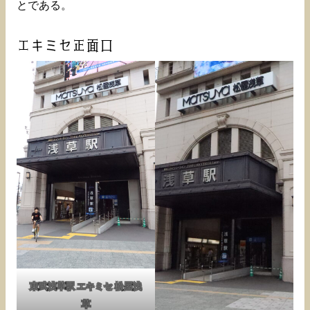
とである。
エキミセ正面口
東武浅草駅 エキミセ 松屋浅
草