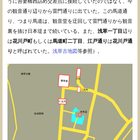
うに吾妻橋西詰め交差点に接続していたのではなく、今
の観音通り辺りから雷門通りに出ていた。この馬道通
り、つまり馬道は、観音堂を迂回して雷門通りから観音
裏を抜け日本堤まで続いている。また、
浅草一丁目
辺り
は
花川戸町
もしくは
馬道町二丁目
、
江戸通り
は
花川戸通
り
と呼ばれていた。
浅草古地図
等参照）。