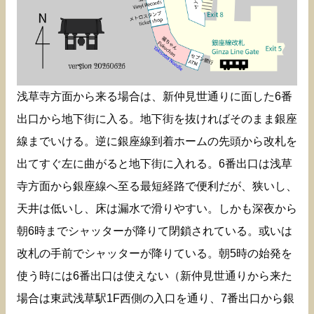
浅草寺方面から来る場合は、新仲見世通りに面した6番
出口から地下街に入る。地下街を抜ければそのまま銀座
線までいける。逆に銀座線到着ホームの先頭から改札を
出てすぐ左に曲がると地下街に入れる。6番出口は浅草
寺方面から銀座線へ至る最短経路で便利だが、狭いし、
天井は低いし、床は漏水で滑りやすい。しかも深夜から
朝6時までシャッターが降りて閉鎖されている。或いは
改札の手前でシャッターが降りている。朝5時の始発を
使う時には6番出口は使えない（新仲見世通りから来た
場合は東武浅草駅1F西側の入口を通り、7番出口から銀