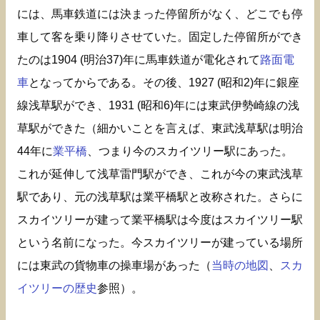
には、馬車鉄道には決まった停留所がなく、どこでも停
車して客を乗り降りさせていた。固定した停留所ができ
たのは1904 (明治37)年に馬車鉄道が電化されて
路面電
車
となってからである。その後、1927 (昭和2)年に銀座
線浅草駅ができ、1931 (昭和6)年には東武伊勢崎線の浅
草駅ができた（細かいことを言えば、東武浅草駅は明治
44年に
業平橋
、つまり今のスカイツリー駅にあった。
これが延伸して浅草雷門駅ができ、これが今の東武浅草
駅であり、元の浅草駅は業平橋駅と改称された。さらに
スカイツリーが建って業平橋駅は今度はスカイツリー駅
という名前になった。今スカイツリーが建っている場所
には東武の貨物車の操車場があった（
当時の地図
、
スカ
イツリーの歴史
参照）。