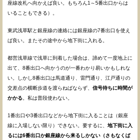
座線改札へ向かえば良い。もちろん1～5番出口からは
いることもできる）。
東武浅草駅と銀座線の連絡には銀座線の7番出口を使え
ば良い。またその途中から地下街に入れる。
都営浅草線で浅草に到着した場合は、諦めて一度地上に
出て、8番出口へ向かうのが一番わかり易いかもしれな
い。しかし8番出口は馬道通り、雷門通り、江戸通りの
交差点の横断歩道を渡らねばならず、
信号待ちに時間が
かかる
。私は普段使わない。
1番出口や3番出口などから地下街に入ることは（銀座
線に入場しない限り）できない。要するに、
地下街に入
るには6番出口か銀座線から来るしかない（さもなくば