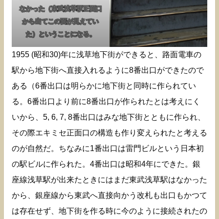
なかった（東武浅草駅正面口
から出てこの面が見えてい
た）ということになる。
1955 (昭和30)年に浅草地下街ができると、路面電車の
駅から地下街へ直接入れるように8番出口ができたので
ある（6番出口は明らかに地下街と同時に作られてい
る。6番出口より前に8番出口が作られたとは考えにく
いから、5, 6, 7, 8番出口はみな地下街とともに作られ、
その際エキミセ正面口の構造も作り変えられたと考える
のが自然だ。ちなみに1番出口は雷門ビルという日本初
の駅ビルに作られた。4番出口は昭和4年にできた。銀
座線浅草駅が出来たときにはまだ東武浅草駅はなかった
から、銀座線から東武へ直接向かう改札も出口もかつて
は存在せず、地下街を作る時に今のように接続されたの