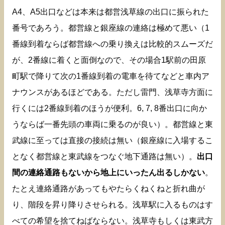
A4、A5出口などは本来は都営浅草線の出口に振られた
番号であろう。都営線と銀座線の連絡は極めて悪い（1
番線到着ならば都営線への乗り換えは比較的スムーズだ
が、2番線に着くと面倒なので、その場合1駅前の田原
町駅で降りて次の1番線到着の電車を待てなどと車内ア
ナウンスがあるほどである。ただし雷門、浅草寺方面に
行くには2番線到着のほうが便利。6, 7, 8番出口に向か
うならば一番先頭の車両に乗るのが良い）。都営線と東
武線に至っては直接の接続は無い（銀座線に入場するこ
となく都営線と東武線をつなぐ地下通路は無い）。
出口
間の連絡通路もないから地上にいったん出るしかない
。
たとえ連絡通路があってもやたらくねくねと折れ曲が
り、階段を昇り降りさせられる。浅草駅に入るものはす
べての希望を捨てねばならない。浅草寺もしくは東武方