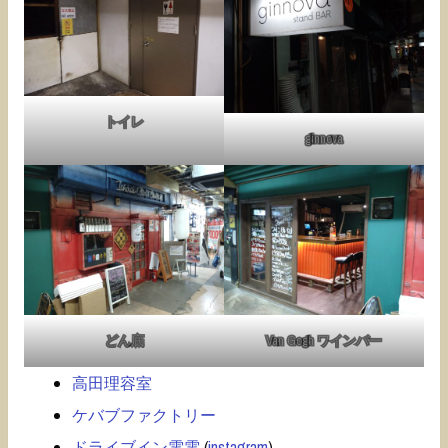
トイレ
ginnova
どん底
Van Gogh ワインバー
高田理容室
ケバブファクトリー
ドライブイン電電
(
instagram
)