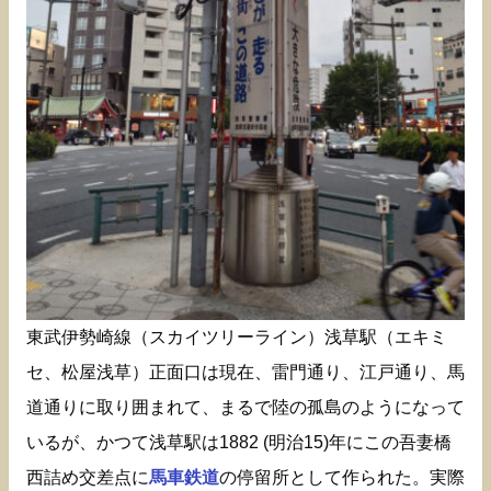
東武伊勢崎線（スカイツリーライン）浅草駅（エキミ
セ、松屋浅草）正面口は現在、雷門通り、江戸通り、馬
道通りに取り囲まれて、まるで陸の孤島のようになって
いるが、かつて浅草駅は1882 (明治15)年にこの吾妻橋
西詰め交差点に
馬車鉄道
の停留所として作られた。実際