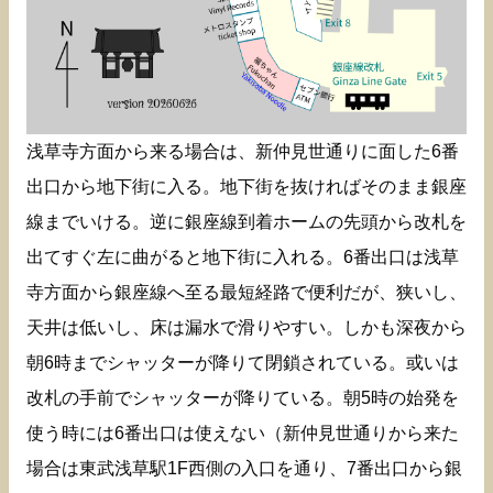
浅草寺方面から来る場合は、新仲見世通りに面した6番
出口から地下街に入る。地下街を抜ければそのまま銀座
線までいける。逆に銀座線到着ホームの先頭から改札を
出てすぐ左に曲がると地下街に入れる。6番出口は浅草
寺方面から銀座線へ至る最短経路で便利だが、狭いし、
天井は低いし、床は漏水で滑りやすい。しかも深夜から
朝6時までシャッターが降りて閉鎖されている。或いは
改札の手前でシャッターが降りている。朝5時の始発を
使う時には6番出口は使えない（新仲見世通りから来た
場合は東武浅草駅1F西側の入口を通り、7番出口から銀