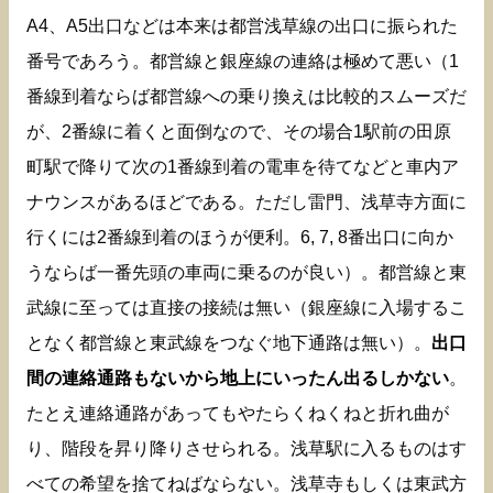
A4、A5出口などは本来は都営浅草線の出口に振られた
番号であろう。都営線と銀座線の連絡は極めて悪い（1
番線到着ならば都営線への乗り換えは比較的スムーズだ
が、2番線に着くと面倒なので、その場合1駅前の田原
町駅で降りて次の1番線到着の電車を待てなどと車内ア
ナウンスがあるほどである。ただし雷門、浅草寺方面に
行くには2番線到着のほうが便利。6, 7, 8番出口に向か
うならば一番先頭の車両に乗るのが良い）。都営線と東
武線に至っては直接の接続は無い（銀座線に入場するこ
となく都営線と東武線をつなぐ地下通路は無い）。
出口
間の連絡通路もないから地上にいったん出るしかない
。
たとえ連絡通路があってもやたらくねくねと折れ曲が
り、階段を昇り降りさせられる。浅草駅に入るものはす
べての希望を捨てねばならない。浅草寺もしくは東武方