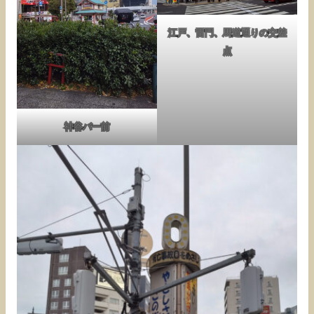
江戸、雷門、馬道通りの交差
点
神谷バー前