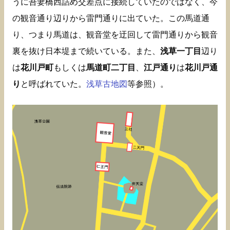
うに吾妻橋西詰め交差点に接続していたのではなく、今
の観音通り辺りから雷門通りに出ていた。この馬道通
り、つまり馬道は、観音堂を迂回して雷門通りから観音
裏を抜け日本堤まで続いている。また、
浅草一丁目
辺り
は
花川戸町
もしくは
馬道町二丁目
、
江戸通り
は
花川戸通
り
と呼ばれていた。
浅草古地図
等参照）。