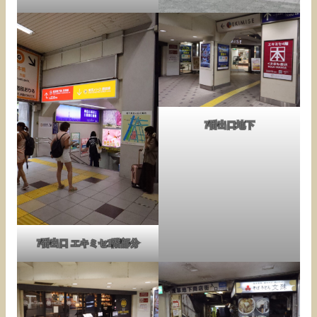
7番出口地下
7番出口 エキミセ1階部分