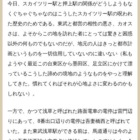
今日、スカイツリー駅と押上駅の関係がどうしようもな
くぐちゃぐちゃなのはこうしたスカイツリー駅の呪われ
た歴史のためである。東武と都営の相性の悪さ、カオス
さは、よそからこの地を訪れた者にとっては驚きと困惑
以外の何ものでもないのだが、地元の人はきっと都市計
画というものを一切信用していないのに違いない（私も
ようやく最近この台東区から墨田区、足立区にかけて漂
っているこうした諦めの境地のようなものをやっと理解
してきた。慣れてくればそれが心地よさに変わるのかも
しれない）。
一方で、かつて浅草と呼ばれた路面電車の電停は雷門辺
りにあって、8番出口辺りの電停は吾妻橋西と呼ばれて
いた。また東武浅草駅ができる前は、馬道通りは今のよ