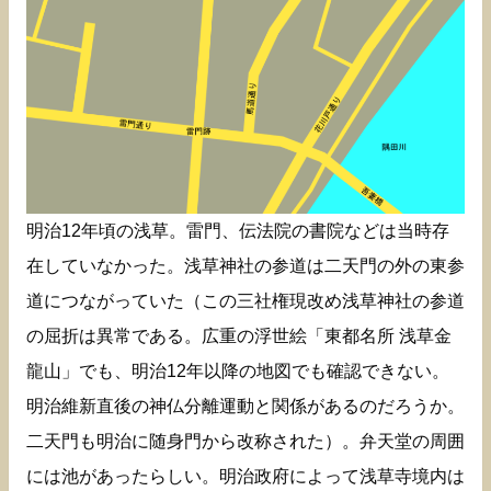
明治12年頃の浅草。雷門、伝法院の書院などは当時存
在していなかった。浅草神社の参道は二天門の外の東参
道につながっていた（この三社権現改め浅草神社の参道
の屈折は異常である。広重の浮世絵「東都名所 浅草金
龍山」でも、明治12年以降の地図でも確認できない。
明治維新直後の神仏分離運動と関係があるのだろうか。
二天門も明治に随身門から改称された）。弁天堂の周囲
には池があったらしい。明治政府によって浅草寺境内は