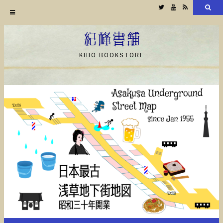
Twitter
YouTube
RSS
検
索
コ
ン
紀峰書舗
テ
KIHŌ BOOKSTORE
ン
ツ
へ
ス
キ
ッ
プ