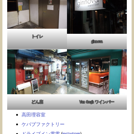
トイレ
ginnova
どん底
Van Gogh ワインバー
高田理容室
ケバブファクトリー
ドライブイン電電
(
instagram
)