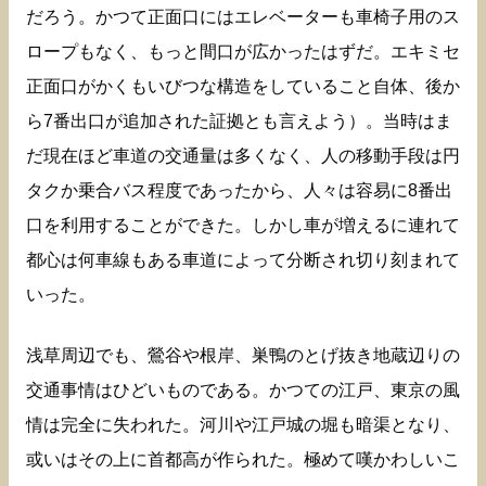
だろう。かつて正面口にはエレベーターも車椅子用のス
ロープもなく、もっと間口が広かったはずだ。エキミセ
正面口がかくもいびつな構造をしていること自体、後か
ら7番出口が追加された証拠とも言えよう）。当時はま
だ現在ほど車道の交通量は多くなく、人の移動手段は円
タクか乗合バス程度であったから、人々は容易に8番出
口を利用することができた。しかし車が増えるに連れて
都心は何車線もある車道によって分断され切り刻まれて
いった。
浅草周辺でも、鶯谷や根岸、巣鴨のとげ抜き地蔵辺りの
交通事情はひどいものである。かつての江戸、東京の風
情は完全に失われた。河川や江戸城の堀も暗渠となり、
或いはその上に首都高が作られた。極めて嘆かわしいこ