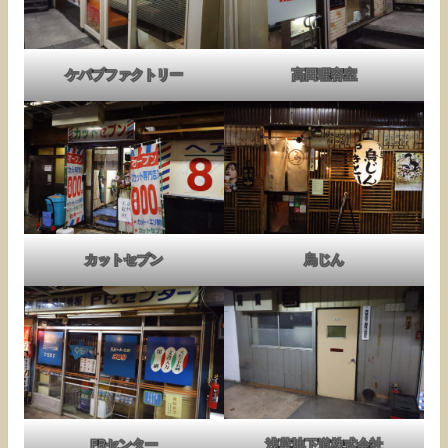
ケバブファクトリー
高田理容室
カットセブン
鳥じん
PRセンター
浅草地下道株式会社