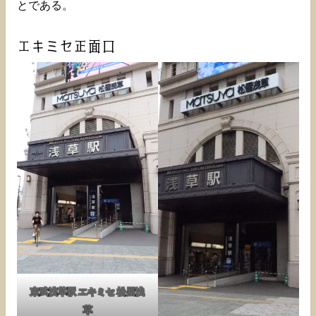
とである。
エキミセ正面口
東武浅草駅 エキミセ 松屋浅
草