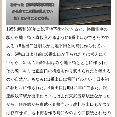
なかった（東武浅草駅正面口
から出てこの面が見えてい
た）ということになる。
1955 (昭和30)年に浅草地下街ができると、路面電車の
駅から地下街へ直接入れるように8番出口ができたので
ある（6番出口は明らかに地下街と同時に作られてい
る。6番出口より前に8番出口が作られたとは考えにく
いから、5, 6, 7, 8番出口はみな地下街とともに作られ、
その際エキミセ正面口の構造も作り変えられたと考える
のが自然だ。ちなみに1番出口は雷門ビルという日本初
の駅ビルに作られた。4番出口は昭和4年にできた。銀
座線浅草駅が出来たときにはまだ東武浅草駅はなかった
から、銀座線から東武へ直接向かう改札も出口もかつて
は存在せず、地下街を作る時に今のように接続されたの