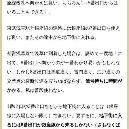
座線改札へ向かえば良い。もちろん1～5番出口からは
いることもできる）。
東武浅草駅と銀座線の連絡には銀座線の7番出口を使え
ば良い。またその途中から地下街に入れる。
都営浅草線で浅草に到着した場合は、諦めて一度地上に
出て、8番出口へ向かうのが一番わかり易いかもしれな
い。しかし8番出口は馬道通り、雷門通り、江戸通りの
交差点の横断歩道を渡らねばならず、
信号待ちに時間が
かかる
。私は普段使わない。
1番出口や3番出口などから地下街に入ることは（銀座
線に入場しない限り）できない。要するに、
地下街に入
るには6番出口か銀座線から来るしかない（さもなくば