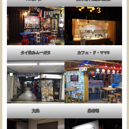
タイ飲みムーガタ
カフェ・ド・ママ3
文殊
忍者場