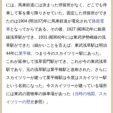
には、馬車鉄道には決まった停留所がなく、どこでも停
車して客を乗り降りさせていた。固定した停留所ができ
たのは1904 (明治37)年に馬車鉄道が電化されて
路面電
車
となってからである。その後、1927 (昭和2)年に銀座
線浅草駅ができ、1931 (昭和6)年には東武伊勢崎線の浅
草駅ができた（細かいことを言えば、東武浅草駅は明治
44年に
業平橋
、つまり今のスカイツリー駅にあった。
これが延伸して浅草雷門駅ができ、これが今の東武浅草
駅であり、元の浅草駅は業平橋駅と改称された。さらに
スカイツリーが建って業平橋駅は今度はスカイツリー駅
という名前になった。今スカイツリーが建っている場所
には東武の貨物車の操車場があった（
当時の地図
、
スカ
イツリーの歴史
参照）。