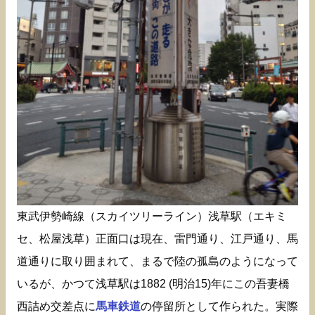
東武伊勢崎線（スカイツリーライン）浅草駅（エキミ
セ、松屋浅草）正面口は現在、雷門通り、江戸通り、馬
道通りに取り囲まれて、まるで陸の孤島のようになって
いるが、かつて浅草駅は1882 (明治15)年にこの吾妻橋
西詰め交差点に
馬車鉄道
の停留所として作られた。実際