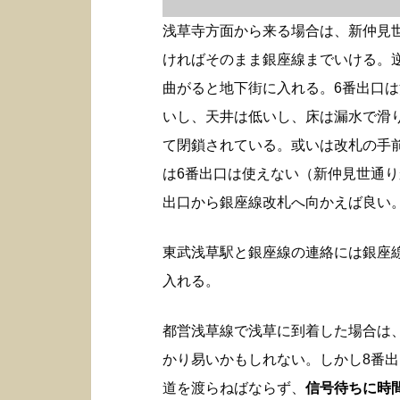
浅草寺方面から来る場合は、新仲見
ければそのまま銀座線までいける。
曲がると地下街に入れる。6番出口
いし、天井は低いし、床は漏水で滑
て閉鎖されている。或いは改札の手
は6番出口は使えない（新仲見世通り
出口から銀座線改札へ向かえば良い
東武浅草駅と銀座線の連絡には銀座
入れる。
都営浅草線で浅草に到着した場合は
かり易いかもしれない。しかし8番
道を渡らねばならず、
信号待ちに時