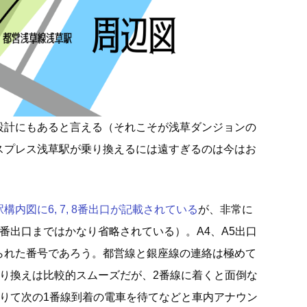
設計にもあると言える（それこそが浅草ダンジョンの
スプレス浅草駅が乗り換えるには遠すぎるのは今はお
内図に6, 7, 8番出口が記載されている
が、非常に
番出口まではかなり省略されている）。A4、A5出口
られた番号であろう。都営線と銀座線の連絡は極めて
乗り換えは比較的スムーズだが、2番線に着くと面倒な
降りて次の1番線到着の電車を待てなどと車内アナウン