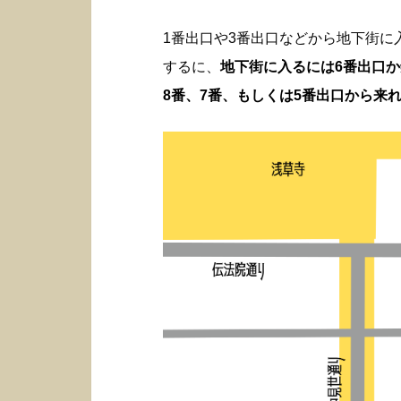
1番出口や3番出口などから地下街
するに、
地下街に入るには6番出口
8番、7番、もしくは5番出口から来