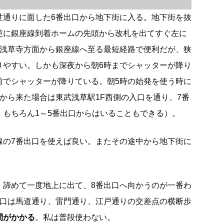
世通りに面した6番出口から地下街に入る。地下街を抜
逆に銀座線到着ホームの先頭から改札を出てすぐ左に
は浅草寺方面から銀座線へ至る最短経路で便利だが、狭
りやすい。しかも深夜から朝6時までシャッターが降り
前でシャッターが降りている。朝5時の始発を使う時に
から来た場合は東武浅草駅1F西側の入口を通り、7番
。もちろん1～5番出口からはいることもできる）。
線の7番出口を使えば良い。またその途中から地下街に
、諦めて一度地上に出て、8番出口へ向かうのが一番わ
出口は馬道通り、雷門通り、江戸通りの交差点の横断歩
間がかかる
。私は普段使わない。