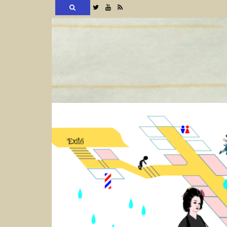
検
Twitter
YouTube
RSS
索
コ
ン
テ
ン
ツ
へ
ス
キ
ッ
プ