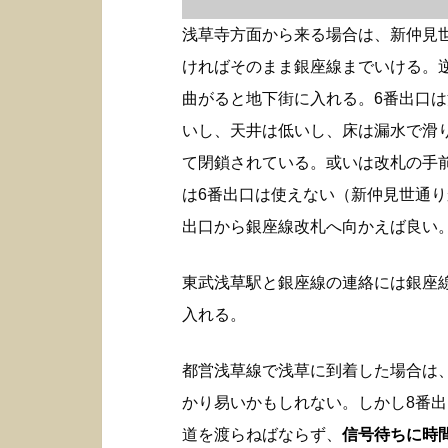
浅草寺方面から来る場合は、新仲見
ければそのまま銀座線までいける。
曲がると地下街に入れる。6番出口
いし、天井は低いし、床は漏水で滑
て閉鎖されている。或いは改札の手
は6番出口は使えない（新仲見世通り
出口から銀座線改札へ向かえば良い
東武浅草駅と銀座線の連絡には銀座
入れる。
都営浅草線で浅草に到着した場合は
かり易いかもしれない。しかし8番
道を渡らねばならず、
信号待ちに時