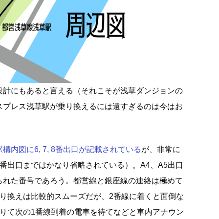
設計にもあると言える（それこそが浅草ダンジョンの
スプレス浅草駅が乗り換えるには遠すぎるのは今はお
内図に6, 7, 8番出口が記載されている
が、非常に
番出口まではかなり省略されている）。A4、A5出口
られた番号であろう。都営線と銀座線の連絡は極めて
乗り換えは比較的スムーズだが、2番線に着くと面倒な
降りて次の1番線到着の電車を待てなどと車内アナウン