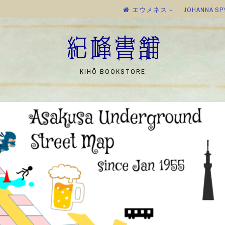
エウメネス
JOHANNA SP
紀峰書舗
KIHŌ BOOKSTORE