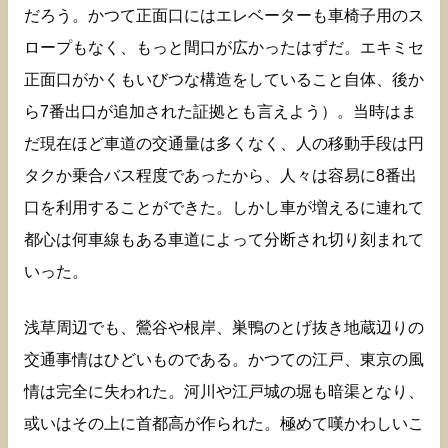
だろう。かつて正面口にはエレベーターも車椅子用のス
ロープもなく、もっと間口が広かったはずだ。エキミセ
正面口がかくもいびつな構造をしていること自体、後か
ら7番出口が追加された証拠とも言えよう）。当時はま
だ現在ほど車道の交通量は多くなく、人の移動手段は円
タクか乗合バス程度であったから、人々は容易に8番出
口を利用することができた。しかし車が増えるに連れて
都心は何車線もある車道によって分断され切り刻まれて
いった。
浅草周辺でも、鶯谷や根岸、巣鴨のとげ抜き地蔵辺りの
交通事情はひどいものである。かつての江戸、東京の風
情は完全に失われた。河川や江戸城の堀も暗渠となり、
或いはその上に首都高が作られた。極めて嘆かわしいこ