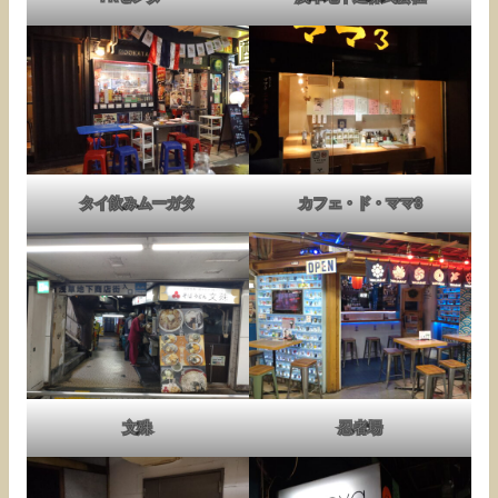
タイ飲みムーガタ
カフェ・ド・ママ3
文殊
忍者場