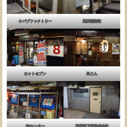
ケバブファクトリー
高田理容室
カットセブン
鳥じん
PRセンター
浅草地下道株式会社