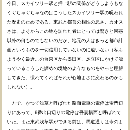
今日、スカイツリー駅と押上駅の関係がどうしようもな
くぐちゃぐちゃなのはこうしたスカイツリー駅の呪われ
た歴史のためである。東武と都営の相性の悪さ、カオス
さは、よそからこの地を訪れた者にとっては驚きと困惑
以外の何ものでもないのだが、地元の人はきっと都市計
画というものを一切信用していないのに違いない（私も
ようやく最近この台東区から墨田区、足立区にかけて漂
っているこうした諦めの境地のようなものをやっと理解
してきた。慣れてくればそれが心地よさに変わるのかも
しれない）。
一方で、かつて浅草と呼ばれた路面電車の電停は雷門辺
りにあって、8番出口辺りの電停は吾妻橋西と呼ばれて
いた。また東武浅草駅ができる前は、馬道通りは今のよ