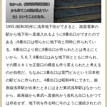
なかった（東武浅草駅正面口
から出てこの面が見えてい
た）ということになる。
1955 (昭和30)年に浅草地下街ができると、路面電車の
駅から地下街へ直接入れるように8番出口ができたので
ある（6番出口は明らかに地下街と同時に作られてい
る。6番出口より前に8番出口が作られたとは考えにく
いから、5, 6, 7, 8番出口はみな地下街とともに作られ、
その際エキミセ正面口の構造も作り変えられたと考える
のが自然だ。ちなみに1番出口は雷門ビルという日本初
の駅ビルに作られた。4番出口は昭和4年にできた。銀
座線浅草駅が出来たときにはまだ東武浅草駅はなかった
から、銀座線から東武へ直接向かう改札も出口もかつて
は存在せず、地下街を作る時に今のように接続されたの