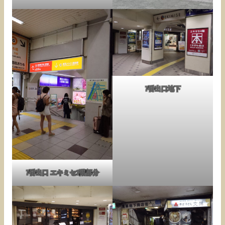
7番出口地下
7番出口 エキミセ1階部分