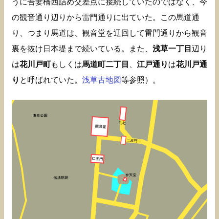
うに吾妻橋西詰め交差点に接続していたのではなく、今
の観音通り辺りから雷門通りに出ていた。この馬道通
り、つまり馬道は、観音堂を迂回して雷門通りから観音
裏を抜け日本堤まで続いている。また、
浅草一丁目
辺り
は
花川戸町
もしくは
馬道町二丁目
、
江戸通り
は
花川戸通
り
と呼ばれていた。
浅草古地図
等参照）。