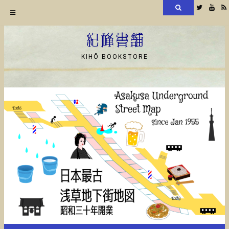
検
Twitter
YouT
索
コ
ン
紀峰書舗
テ
KIHŌ BOOKSTORE
ン
ツ
へ
ス
キ
ッ
プ