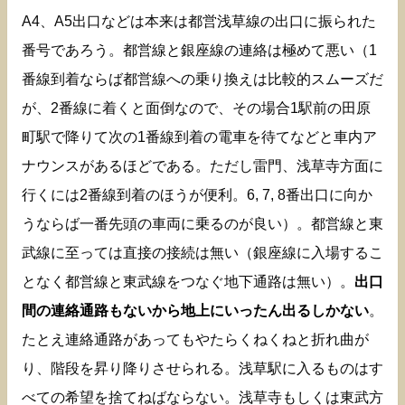
A4、A5出口などは本来は都営浅草線の出口に振られた
番号であろう。都営線と銀座線の連絡は極めて悪い（1
番線到着ならば都営線への乗り換えは比較的スムーズだ
が、2番線に着くと面倒なので、その場合1駅前の田原
町駅で降りて次の1番線到着の電車を待てなどと車内ア
ナウンスがあるほどである。ただし雷門、浅草寺方面に
行くには2番線到着のほうが便利。6, 7, 8番出口に向か
うならば一番先頭の車両に乗るのが良い）。都営線と東
武線に至っては直接の接続は無い（銀座線に入場するこ
となく都営線と東武線をつなぐ地下通路は無い）。
出口
間の連絡通路もないから地上にいったん出るしかない
。
たとえ連絡通路があってもやたらくねくねと折れ曲が
り、階段を昇り降りさせられる。浅草駅に入るものはす
べての希望を捨てねばならない。浅草寺もしくは東武方