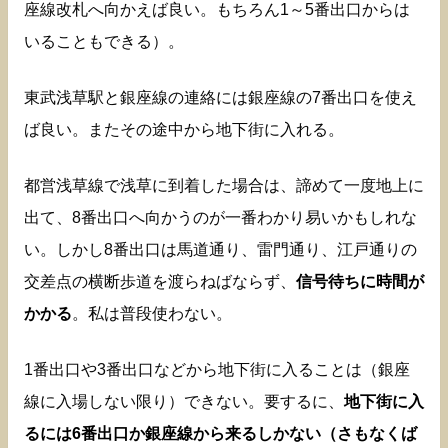
座線改札へ向かえば良い。もちろん1～5番出口からは
いることもできる）。
東武浅草駅と銀座線の連絡には銀座線の7番出口を使え
ば良い。またその途中から地下街に入れる。
都営浅草線で浅草に到着した場合は、諦めて一度地上に
出て、8番出口へ向かうのが一番わかり易いかもしれな
い。しかし8番出口は馬道通り、雷門通り、江戸通りの
交差点の横断歩道を渡らねばならず、
信号待ちに時間が
かかる
。私は普段使わない。
1番出口や3番出口などから地下街に入ることは（銀座
線に入場しない限り）できない。要するに、
地下街に入
るには6番出口か銀座線から来るしかない（さもなくば