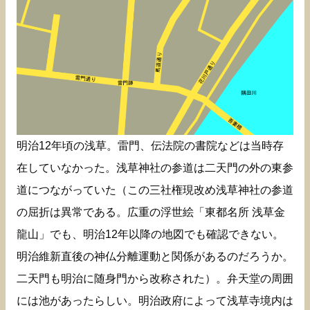
明治12年頃の浅草。雷門、伝法院の書院などは当時存
在していなかった。浅草神社の参道は二天門の外の東参
道につながっていた（この三社権現改め浅草神社の参道
の屈折は異常である。広重の浮世絵「東都名所 浅草金
龍山」でも、明治12年以降の地図でも確認できない。
明治維新直後の神仏分離運動と関係があるのだろうか。
二天門も明治に随身門から改称された）。弁天堂の周囲
には池があったらしい。明治政府によって浅草寺境内は