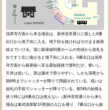
浅草寺方面から来る場合は、新仲見世通りに面した6番
出口から地下街に入る。地下街を抜ければそのまま銀座
線までいける。逆に銀座線到着ホームの先頭から改札を
出てすぐ左に曲がると地下街に入れる。6番出口は浅草
寺方面から銀座線へ至る最短経路で便利だが、狭いし、
天井は低いし、床は漏水で滑りやすい。しかも深夜から
朝6時までシャッターが降りて閉鎖されている。或いは
改札の手前でシャッターが降りている。朝5時の始発を
使う時には6番出口は使えない（新仲見世通りから来た
場合は東武浅草駅1F西側の入口を通り、7番出口から銀