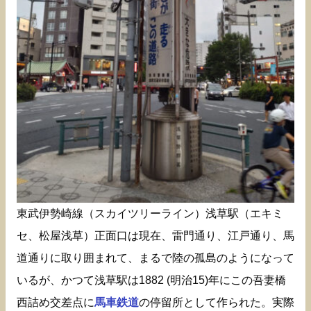
東武伊勢崎線（スカイツリーライン）浅草駅（エキミ
セ、松屋浅草）正面口は現在、雷門通り、江戸通り、馬
道通りに取り囲まれて、まるで陸の孤島のようになって
いるが、かつて浅草駅は1882 (明治15)年にこの吾妻橋
西詰め交差点に
馬車鉄道
の停留所として作られた。実際