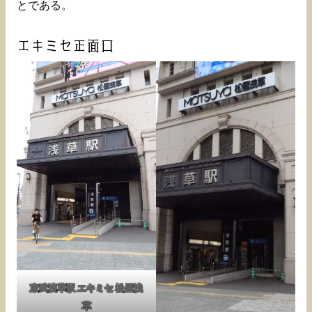
とである。
エキミセ正面口
東武浅草駅 エキミセ 松屋浅
草