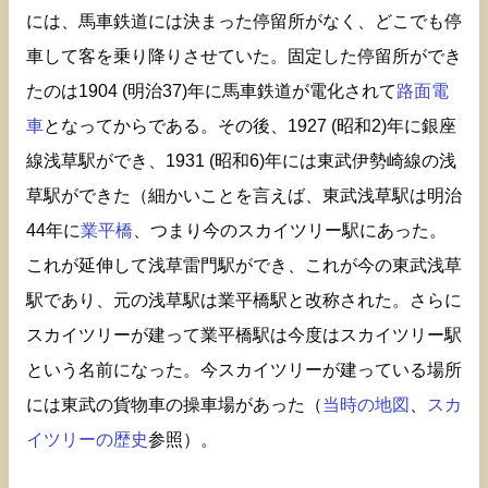
には、馬車鉄道には決まった停留所がなく、どこでも停
車して客を乗り降りさせていた。固定した停留所ができ
たのは1904 (明治37)年に馬車鉄道が電化されて
路面電
車
となってからである。その後、1927 (昭和2)年に銀座
線浅草駅ができ、1931 (昭和6)年には東武伊勢崎線の浅
草駅ができた（細かいことを言えば、東武浅草駅は明治
44年に
業平橋
、つまり今のスカイツリー駅にあった。
これが延伸して浅草雷門駅ができ、これが今の東武浅草
駅であり、元の浅草駅は業平橋駅と改称された。さらに
スカイツリーが建って業平橋駅は今度はスカイツリー駅
という名前になった。今スカイツリーが建っている場所
には東武の貨物車の操車場があった（
当時の地図
、
スカ
イツリーの歴史
参照）。