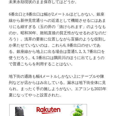
未来永劫現状のまま保存してはどうか。
6番出口と8番出口は幅が2メートルほどしかない。銀座
線から新仲見世通りへの近道として機能させるにはあま
りにも細すぎる（玉の井の「抜けられます」のようなも
のか。昭和30年、敗戦直後の貧乏性がなせるわざなのだ
ろう）。浅草の要衝に位置しながら盲腸のような役割し
か果たせていないのは、これら6, 8番出口のせいであ
る。銀座線から地上に出る場合は普通1, 2, 3, 7番出口を
使うだろう。4, 5番出口は隅田川のほうに出てしまうの
で普通こちらを利用することはない。
地下街の通路も幅4メートルしかない上にテーブルや陳
列などが店からはみ出している。漏水は地下街全体に見
られ、まったく手の施しようがない。エアコンも2025年
夏になってやっと設置された。