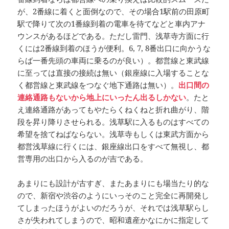
が、2番線に着くと面倒なので、その場合1駅前の田原町
駅で降りて次の1番線到着の電車を待てなどと車内アナ
ウンスがあるほどである。ただし雷門、浅草寺方面に行
くには2番線到着のほうが便利。6, 7, 8番出口に向かうな
らば一番先頭の車両に乗るのが良い）。都営線と東武線
に至っては直接の接続は無い（銀座線に入場することな
く都営線と東武線をつなぐ地下通路は無い）。
出口間の
連絡通路もないから地上にいったん出るしかない
。たと
え連絡通路があってもやたらくねくねと折れ曲がり、階
段を昇り降りさせられる。浅草駅に入るものはすべての
希望を捨てねばならない。浅草寺もしくは東武方面から
都営浅草線に行くには、銀座線出口をすべて無視し、都
営専用の出口から入るのが吉である。
あまりにも設計が古すぎ、またあまりにも場当たり的な
ので、新宿や渋谷のようにいっそのこと完全に再開発し
てしまったほうがよいのだろうが、それでは浅草駅らし
さが失われてしまうので、昭和遺産かなにかに指定して