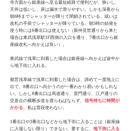
寺方面から銀座線へ至る最短経路で便利だが、狭いし、
天井は低いし、床は漏水で滑りやすい。しかも深夜から
朝6時までシャッターが降りて閉鎖されている。或いは
改札の手前でシャッターが降りている。朝5時の始発を
使う時には6番出口は使えない（新仲見世通りから来た
場合は東武浅草駅1F西側の入口を通り、7番出口から銀
座線改札へ向かえば良い）。
東武線で浅草に到着した場合は銀座線へ向かえば途中か
ら地下街に入れる。
都営浅草線で浅草に到着した場合は、諦めて一度地上に
出て、8番出口へ向かうのが一番わかり易いかもしれな
い。しかし8番出口は馬道通り、雷門通り、江戸通りの
交差点の横断歩道を渡らねばならず、
信号待ちに時間が
かかる
。私は普段使わない。
1番出口や3番出口などから地下街に入ることは（銀座線
に入場しない限り）できない。要するに、
地下街に入る