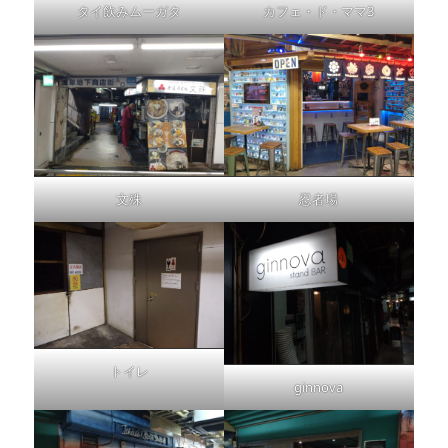
タイ飲みムーガタ
カフェ・ド・ママ3
文殊
忍者場
トイレ
ginnova