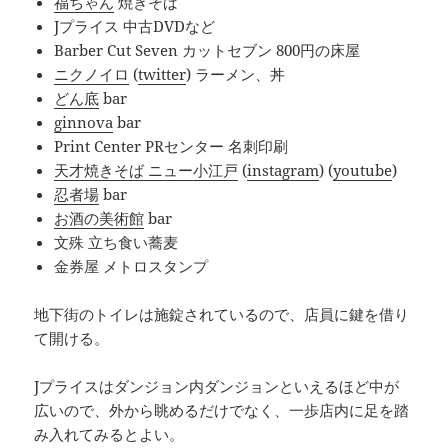
福ちゃん
焼きそば
Jプライス 中古DVDなど
Barber Cut Seven カットセブン 800円の床屋
ニクノイロ
(
twitter
) ラーメン、丼
どん底
bar
ginnova
bar
Print Center PRセンター 名刺印刷
天才焼きそば ニュー小江戸
(
instagram
) (
youtube
)
忍者場
bar
お酒の美術館
bar
文殊 立ち食い蕎麦
金券屋 メトロスタンプ
地下街のトイレは施錠されているので、店員に鍵を借り
て開ける。
Jプライスはダンジョン内ダンジョンといえるほど中が
広いので、外から眺めるだけでなく、一歩店内に足を踏
み入れてみるとよい。