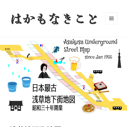
はかもなきこと
メニュ
ーとウ
ィジェ
ット