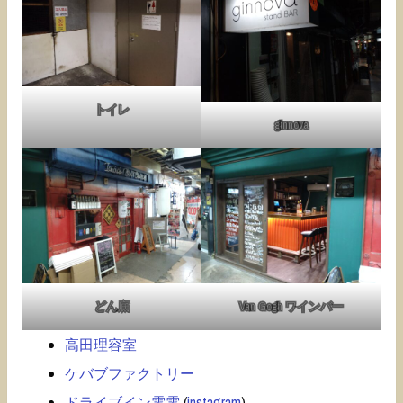
トイレ
ginnova
どん底
Van Gogh ワインバー
高田理容室
ケバブファクトリー
ドライブイン電電
(
instagram
)