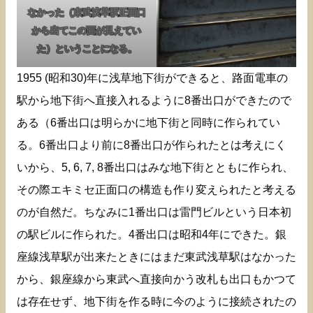
なかった（東武浅草駅正面口
から出てこの面が見えてい
た）ということになる。
1955 (昭和30)年に浅草地下街ができると、路面電車の
駅から地下街へ直接入れるように8番出口ができたので
ある（6番出口は明らかに地下街と同時に作られてい
る。6番出口より前に8番出口が作られたとは考えにく
いから、5, 6, 7, 8番出口はみな地下街とともに作られ、
その際エキミセ正面口の構造も作り変えられたと考える
のが自然だ。ちなみに1番出口は雷門ビルという日本初
の駅ビルに作られた。4番出口は昭和4年にできた。銀
座線浅草駅が出来たときにはまだ東武浅草駅はなかった
から、銀座線から東武へ直接向かう改札も出口もかつて
は存在せず、地下街を作る時に今のように接続されたの