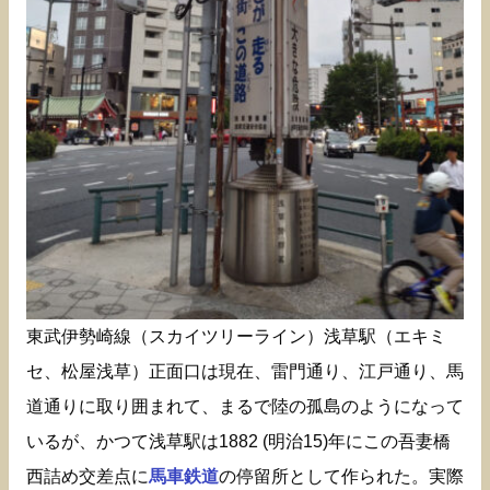
東武伊勢崎線（スカイツリーライン）浅草駅（エキミ
セ、松屋浅草）正面口は現在、雷門通り、江戸通り、馬
道通りに取り囲まれて、まるで陸の孤島のようになって
いるが、かつて浅草駅は1882 (明治15)年にこの吾妻橋
西詰め交差点に
馬車鉄道
の停留所として作られた。実際