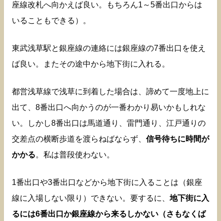
座線改札へ向かえば良い。もちろん1～5番出口からは
いることもできる）。
東武浅草駅と銀座線の連絡には銀座線の7番出口を使え
ば良い。またその途中から地下街に入れる。
都営浅草線で浅草に到着した場合は、諦めて一度地上に
出て、8番出口へ向かうのが一番わかり易いかもしれな
い。しかし8番出口は馬道通り、雷門通り、江戸通りの
交差点の横断歩道を渡らねばならず、
信号待ちに時間が
かかる
。私は普段使わない。
1番出口や3番出口などから地下街に入ることは（銀座
線に入場しない限り）できない。要するに、
地下街に入
るには6番出口か銀座線から来るしかない（さもなくば