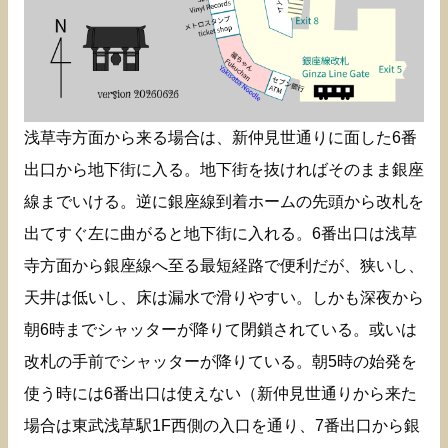
浅草寺方面から来る場合は、新仲見世通りに面した6番
出口から地下街に入る。地下街を抜ければそのまま銀座
線までいける。逆に銀座線到着ホームの先頭から改札を
出てすぐ左に曲がると地下街に入れる。6番出口は浅草
寺方面から銀座線へ至る最短経路で便利だが、狭いし、
天井は低いし、床は漏水で滑りやすい。しかも深夜から
朝6時までシャッターが降りて閉鎖されている。或いは
改札の手前でシャッターが降りている。朝5時の始発を
使う時には6番出口は使えない（新仲見世通りから来た
場合は東武浅草駅1F西側の入口を通り、7番出口から銀