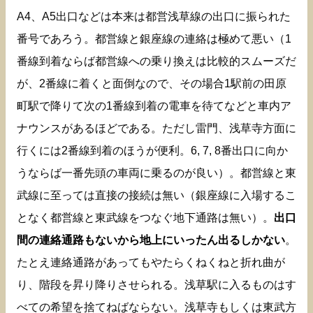
A4、A5出口などは本来は都営浅草線の出口に振られた
番号であろう。都営線と銀座線の連絡は極めて悪い（1
番線到着ならば都営線への乗り換えは比較的スムーズだ
が、2番線に着くと面倒なので、その場合1駅前の田原
町駅で降りて次の1番線到着の電車を待てなどと車内ア
ナウンスがあるほどである。ただし雷門、浅草寺方面に
行くには2番線到着のほうが便利。6, 7, 8番出口に向か
うならば一番先頭の車両に乗るのが良い）。都営線と東
武線に至っては直接の接続は無い（銀座線に入場するこ
となく都営線と東武線をつなぐ地下通路は無い）。
出口
間の連絡通路もないから地上にいったん出るしかない
。
たとえ連絡通路があってもやたらくねくねと折れ曲が
り、階段を昇り降りさせられる。浅草駅に入るものはす
べての希望を捨てねばならない。浅草寺もしくは東武方