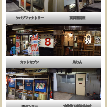
ケバブファクトリー
高田理容室
カットセブン
鳥じん
PRセンター
浅草地下道株式会社