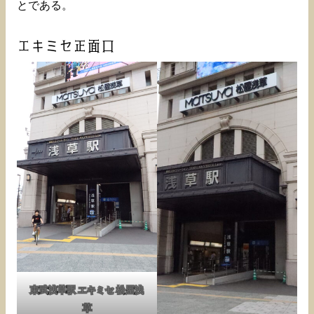
とである。
エキミセ正面口
東武浅草駅 エキミセ 松屋浅
草