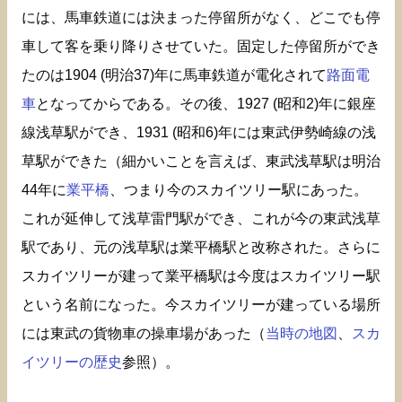
には、馬車鉄道には決まった停留所がなく、どこでも停
車して客を乗り降りさせていた。固定した停留所ができ
たのは1904 (明治37)年に馬車鉄道が電化されて
路面電
車
となってからである。その後、1927 (昭和2)年に銀座
線浅草駅ができ、1931 (昭和6)年には東武伊勢崎線の浅
草駅ができた（細かいことを言えば、東武浅草駅は明治
44年に
業平橋
、つまり今のスカイツリー駅にあった。
これが延伸して浅草雷門駅ができ、これが今の東武浅草
駅であり、元の浅草駅は業平橋駅と改称された。さらに
スカイツリーが建って業平橋駅は今度はスカイツリー駅
という名前になった。今スカイツリーが建っている場所
には東武の貨物車の操車場があった（
当時の地図
、
スカ
イツリーの歴史
参照）。