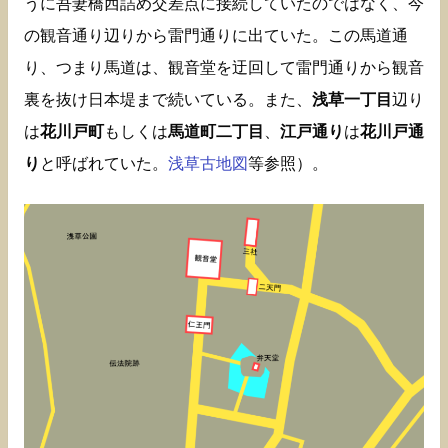
うに吾妻橋西詰め交差点に接続していたのではなく、今
の観音通り辺りから雷門通りに出ていた。この馬道通
り、つまり馬道は、観音堂を迂回して雷門通りから観音
裏を抜け日本堤まで続いている。また、
浅草一丁目
辺り
は
花川戸町
もしくは
馬道町二丁目
、
江戸通り
は
花川戸通
り
と呼ばれていた。
浅草古地図
等参照）。