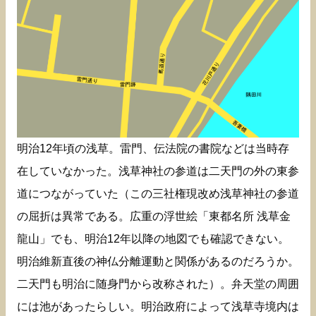
明治12年頃の浅草。雷門、伝法院の書院などは当時存
在していなかった。浅草神社の参道は二天門の外の東参
道につながっていた（この三社権現改め浅草神社の参道
の屈折は異常である。広重の浮世絵「東都名所 浅草金
龍山」でも、明治12年以降の地図でも確認できない。
明治維新直後の神仏分離運動と関係があるのだろうか。
二天門も明治に随身門から改称された）。弁天堂の周囲
には池があったらしい。明治政府によって浅草寺境内は