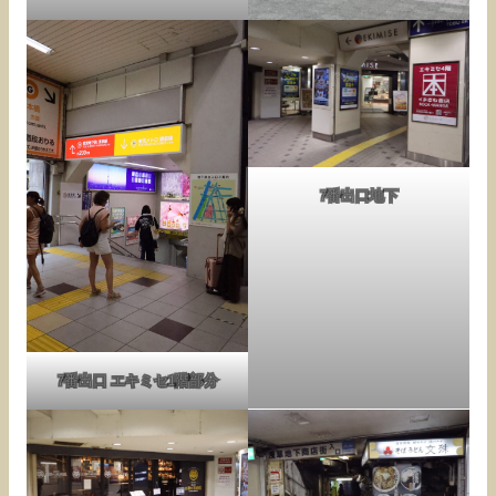
7番出口地下
7番出口 エキミセ1階部分