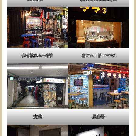
タイ飲みムーガタ
カフェ・ド・ママ3
文殊
忍者場