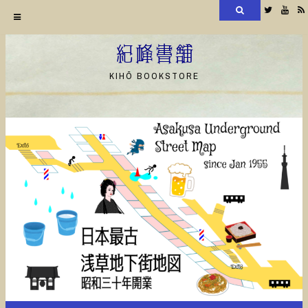
検
Twitter
YouT
索
コ
ン
紀峰書舗
テ
KIHŌ BOOKSTORE
ン
ツ
へ
ス
キ
ッ
プ