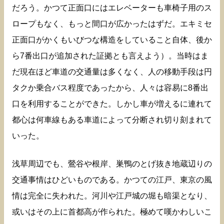
だろう。かつて正面口にはエレベーターも車椅子用のス
ロープもなく、もっと間口が広かったはずだ。エキミセ
正面口がかくもいびつな構造をしていること自体、後か
ら7番出口が追加された証拠とも言えよう）。当時はま
だ現在ほど車道の交通量は多くなく、人の移動手段は円
タクか乗合バス程度であったから、人々は容易に8番出
口を利用することができた。しかし車が増えるに連れて
都心は何車線もある車道によって分断され切り刻まれて
いった。
浅草周辺でも、鶯谷や根岸、巣鴨のとげ抜き地蔵辺りの
交通事情はひどいものである。かつての江戸、東京の風
情は完全に失われた。河川や江戸城の堀も暗渠となり、
或いはその上に首都高が作られた。極めて嘆かわしいこ