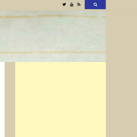
Twitter
YouTube
RSS
検
索