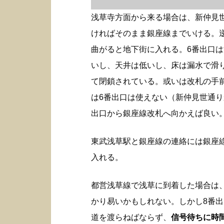
浅草寺方面から来る場合は、新仲見
ければそのまま銀座線までいける。
曲がると地下街に入れる。6番出口
いし、天井は低いし、床は漏水で滑
て閉鎖されている。或いは改札の手
は6番出口は使えない（新仲見世通り
出口から銀座線改札へ向かえば良い
東武浅草駅と銀座線の連絡には銀座
入れる。
都営浅草線で浅草に到着した場合は
かり易いかもしれない。しかし8番
道を渡らねばならず、
信号待ちに時