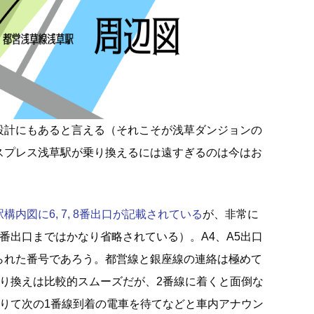
設計にもあると言える（それこそが浅草ダンジョンの
スプレス浅草駅が乗り換えるには遠すぎるのは今はお
内図に6, 7, 8番出口が記載されている
が、非常に
番出口まではかなり省略されている）。A4、A5出口
られた番号であろう。都営線と銀座線の連絡は極めて
乗り換えは比較的スムーズだが、2番線に着くと面倒な
降りて次の1番線到着の電車を待てなどと車内アナウン