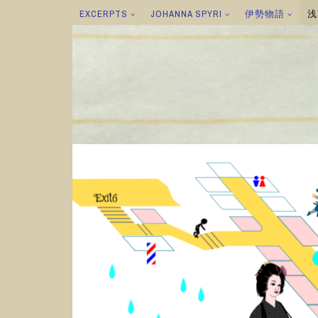
EXCERPTS
JOHANNA SPYRI
伊勢物語
浅
コ
ン
テ
ン
ツ
へ
ス
キ
ッ
プ