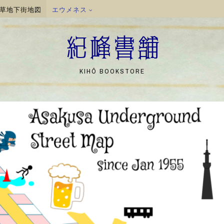
草地下街地図
エウメネス
紀峰書舗
KIHŌ BOOKSTORE