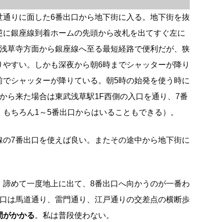
世通りに面した6番出口から地下街に入る。地下街を抜
逆に銀座線到着ホームの先頭から改札を出てすぐ左に
は浅草寺方面から銀座線へ至る最短経路で便利だが、狭
りやすい。しかも深夜から朝6時までシャッターが降り
前でシャッターが降りている。朝5時の始発を使う時に
から来た場合は東武浅草駅1F西側の入口を通り、7番
。もちろん1～5番出口からはいることもできる）。
線の7番出口を使えば良い。またその途中から地下街に
、諦めて一度地上に出て、8番出口へ向かうのが一番わ
出口は馬道通り、雷門通り、江戸通りの交差点の横断歩
間がかかる
。私は普段使わない。