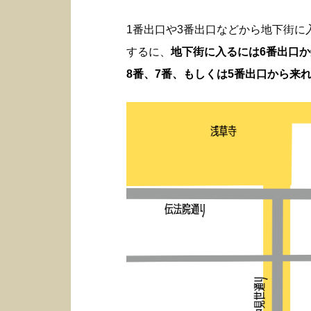
1番出口や3番出口などから地下街
するに、
地下街に入るには6番出口
8番、7番、もしくは5番出口から来