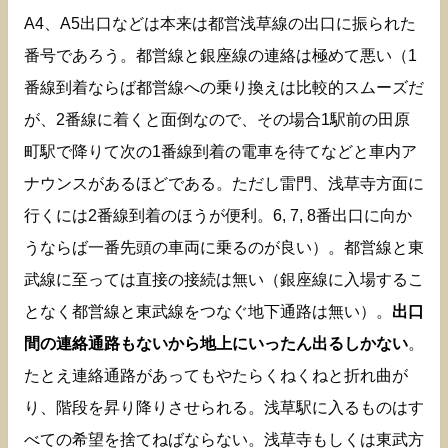
A4、A5出口などは本来は都営浅草線の出口に振られた
番号であろう。都営線と銀座線の連絡は極めて悪い（1
番線到着ならば都営線への乗り換えは比較的スムーズだ
が、2番線に着くと面倒なので、その場合1駅前の田原
町駅で降りて次の1番線到着の電車を待てなどと車内ア
ナウンスがあるほどである。ただし雷門、浅草寺方面に
行くには2番線到着のほうが便利。6, 7, 8番出口に向か
うならば一番先頭の車両に乗るのが良い）。都営線と東
武線に至っては直接の接続は無い（銀座線に入場するこ
となく都営線と東武線をつなぐ地下通路は無い）。
出口
間の連絡通路もないから地上にいったん出るしかない
。
たとえ連絡通路があってもやたらくねくねと折れ曲が
り、階段を昇り降りさせられる。浅草駅に入るものはす
べての希望を捨てねばならない。浅草寺もしくは東武方