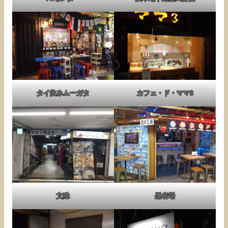
タイ飲みムーガタ
カフェ・ド・ママ3
文殊
忍者場