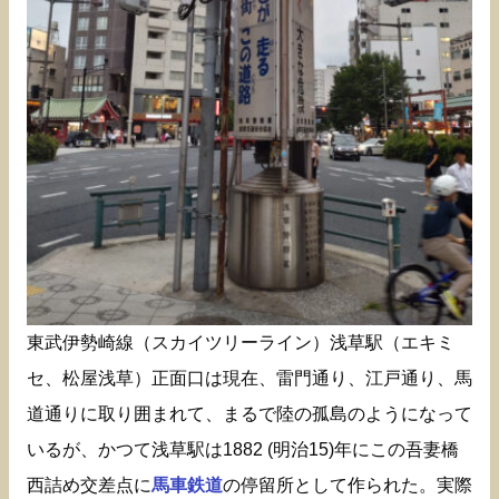
東武伊勢崎線（スカイツリーライン）浅草駅（エキミ
セ、松屋浅草）正面口は現在、雷門通り、江戸通り、馬
道通りに取り囲まれて、まるで陸の孤島のようになって
いるが、かつて浅草駅は1882 (明治15)年にこの吾妻橋
西詰め交差点に
馬車鉄道
の停留所として作られた。実際