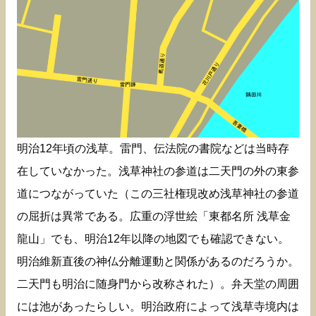
明治12年頃の浅草。雷門、伝法院の書院などは当時存
在していなかった。浅草神社の参道は二天門の外の東参
道につながっていた（この三社権現改め浅草神社の参道
の屈折は異常である。広重の浮世絵「東都名所 浅草金
龍山」でも、明治12年以降の地図でも確認できない。
明治維新直後の神仏分離運動と関係があるのだろうか。
二天門も明治に随身門から改称された）。弁天堂の周囲
には池があったらしい。明治政府によって浅草寺境内は