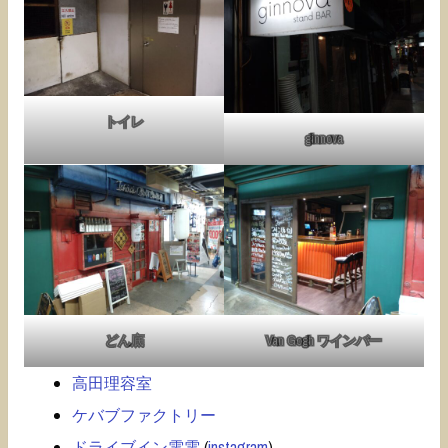
トイレ
ginnova
どん底
Van Gogh ワインバー
高田理容室
ケバブファクトリー
ドライブイン電電
(
instagram
)