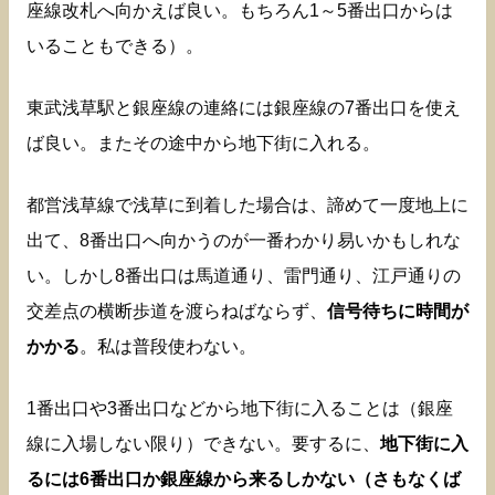
座線改札へ向かえば良い。もちろん1～5番出口からは
いることもできる）。
東武浅草駅と銀座線の連絡には銀座線の7番出口を使え
ば良い。またその途中から地下街に入れる。
都営浅草線で浅草に到着した場合は、諦めて一度地上に
出て、8番出口へ向かうのが一番わかり易いかもしれな
い。しかし8番出口は馬道通り、雷門通り、江戸通りの
交差点の横断歩道を渡らねばならず、
信号待ちに時間が
かかる
。私は普段使わない。
1番出口や3番出口などから地下街に入ることは（銀座
線に入場しない限り）できない。要するに、
地下街に入
るには6番出口か銀座線から来るしかない（さもなくば