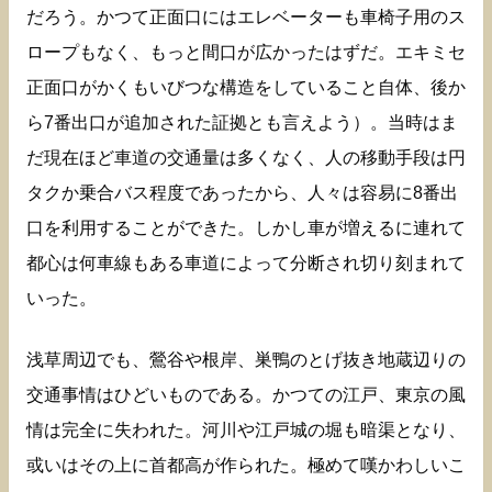
だろう。かつて正面口にはエレベーターも車椅子用のス
ロープもなく、もっと間口が広かったはずだ。エキミセ
正面口がかくもいびつな構造をしていること自体、後か
ら7番出口が追加された証拠とも言えよう）。当時はま
だ現在ほど車道の交通量は多くなく、人の移動手段は円
タクか乗合バス程度であったから、人々は容易に8番出
口を利用することができた。しかし車が増えるに連れて
都心は何車線もある車道によって分断され切り刻まれて
いった。
浅草周辺でも、鶯谷や根岸、巣鴨のとげ抜き地蔵辺りの
交通事情はひどいものである。かつての江戸、東京の風
情は完全に失われた。河川や江戸城の堀も暗渠となり、
或いはその上に首都高が作られた。極めて嘆かわしいこ