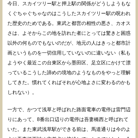
今日、スカイツリー駅と押上駅の関係がどうしようもな
くぐちゃぐちゃなのはこうしたスカイツリー駅の呪われ
た歴史のためである。東武と都営の相性の悪さ、カオス
さは、よそからこの地を訪れた者にとっては驚きと困惑
以外の何ものでもないのだが、地元の人はきっと都市計
画というものを一切信用していないのに違いない（私も
ようやく最近この台東区から墨田区、足立区にかけて漂
っているこうした諦めの境地のようなものをやっと理解
してきた。慣れてくればそれが心地よさに変わるのかも
しれない）。
一方で、かつて浅草と呼ばれた路面電車の電停は雷門辺
りにあって、8番出口辺りの電停は吾妻橋西と呼ばれて
いた。また東武浅草駅ができる前は、馬道通りは今のよ