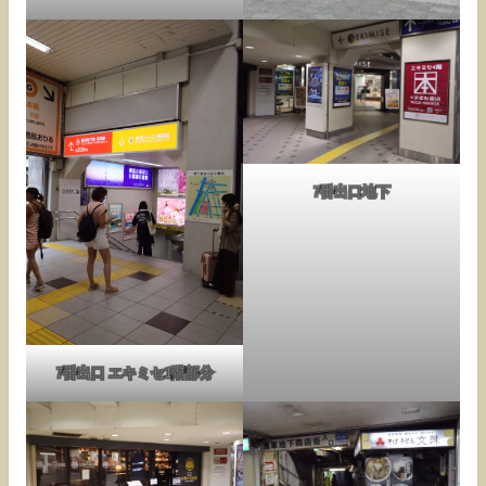
7番出口地下
7番出口 エキミセ1階部分