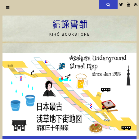
検
Twitter
YouT
索
コ
ン
紀峰書舗
テ
KIHŌ BOOKSTORE
ン
ツ
へ
ス
キ
ッ
プ