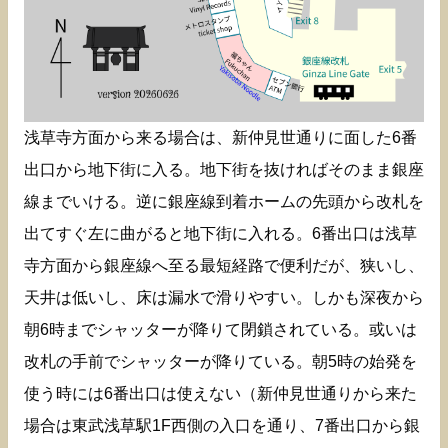
浅草寺方面から来る場合は、新仲見世通りに面した6番
出口から地下街に入る。地下街を抜ければそのまま銀座
線までいける。逆に銀座線到着ホームの先頭から改札を
出てすぐ左に曲がると地下街に入れる。6番出口は浅草
寺方面から銀座線へ至る最短経路で便利だが、狭いし、
天井は低いし、床は漏水で滑りやすい。しかも深夜から
朝6時までシャッターが降りて閉鎖されている。或いは
改札の手前でシャッターが降りている。朝5時の始発を
使う時には6番出口は使えない（新仲見世通りから来た
場合は東武浅草駅1F西側の入口を通り、7番出口から銀