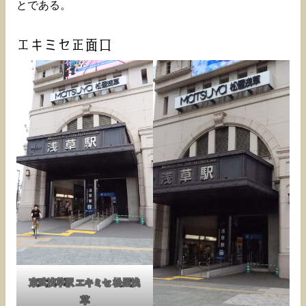
とである。
エキミセ正面口
東武浅草駅 エキミセ 松屋浅
草