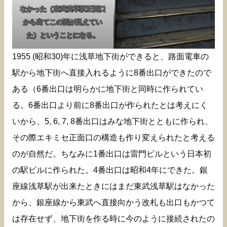
なかった（東武浅草駅正面口
から出てこの面が見えてい
た）ということになる。
1955 (昭和30)年に浅草地下街ができると、路面電車の
駅から地下街へ直接入れるように8番出口ができたので
ある（6番出口は明らかに地下街と同時に作られてい
る。6番出口より前に8番出口が作られたとは考えにく
いから、5, 6, 7, 8番出口はみな地下街とともに作られ、
その際エキミセ正面口の構造も作り変えられたと考える
のが自然だ。ちなみに1番出口は雷門ビルという日本初
の駅ビルに作られた。4番出口は昭和4年にできた。銀
座線浅草駅が出来たときにはまだ東武浅草駅はなかった
から、銀座線から東武へ直接向かう改札も出口もかつて
は存在せず、地下街を作る時に今のように接続されたの