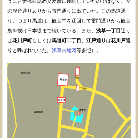
うに吾妻橋西詰め交差点に接続していたのではなく、今
の観音通り辺りから雷門通りに出ていた。この馬道通
り、つまり馬道は、観音堂を迂回して雷門通りから観音
裏を抜け日本堤まで続いている。また、
浅草一丁目
辺り
は
花川戸町
もしくは
馬道町二丁目
、
江戸通り
は
花川戸通
り
と呼ばれていた。
浅草古地図
等参照）。