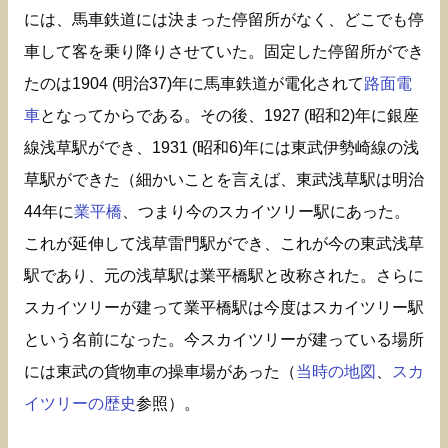
には、馬車鉄道には決まった停留所がなく、どこでも停
車して客を乗り降りさせていた。固定した停留所ができ
たのは1904 (明治37)年に馬車鉄道が電化されて
路面電
車
となってからである。その後、1927 (昭和2)年に銀座
線浅草駅ができ、1931 (昭和6)年には東武伊勢崎線の浅
草駅ができた（細かいことを言えば、東武浅草駅は明治
44年に
業平橋
、つまり今のスカイツリー駅にあった。
これが延伸して浅草雷門駅ができ、これが今の東武浅草
駅であり、元の浅草駅は業平橋駅と改称された。さらに
スカイツリーが建って業平橋駅は今度はスカイツリー駅
という名前になった。今スカイツリーが建っている場所
には東武の貨物車の操車場があった（
当時の地図
、
スカ
イツリーの歴史
参照）。