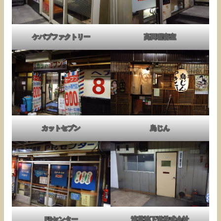
ケバブファクトリー
高田理容室
カットセブン
鳥じん
PRセンター
浅草地下道株式会社